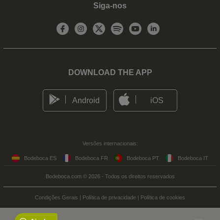
Siga-nos
DOWNLOAD THE APP
Android
iOS
Versões internacionais:
Bodeboca ES
Bodeboca FR
Bodeboca PT
Bodeboca IT
Bodeboca.com © 2026 - Todos os direitos reservados
Condições Gerais
|
Política de privacidade
|
Política de cookies