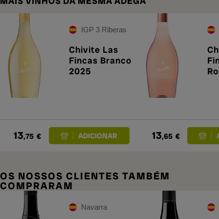
MAIS VINHOS DA MESMA ADEGA
IGP 3 Riberas
Chivite Las
Ch
Fincas Branco
Fi
2025
Ro
13
13
,75
€
,65
€
OS NOSSOS CLIENTES TAMBÉM
COMPRARAM
Navarra