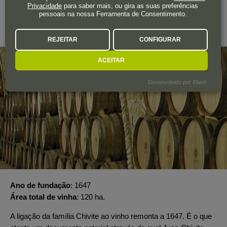
Privacidade
para saber mais, ou gira as suas preferências
CHIVITE
pessoais na nossa Ferramenta de Consentimento.
Navarra
REJEITAR
CONFIGURAR
ACEITAR
Desenvolvido por Klaro!
Ano de fundação
1647
Área total de vinha
120 ha.
A ligação da família Chivite ao vinho remonta a 1647. É o que