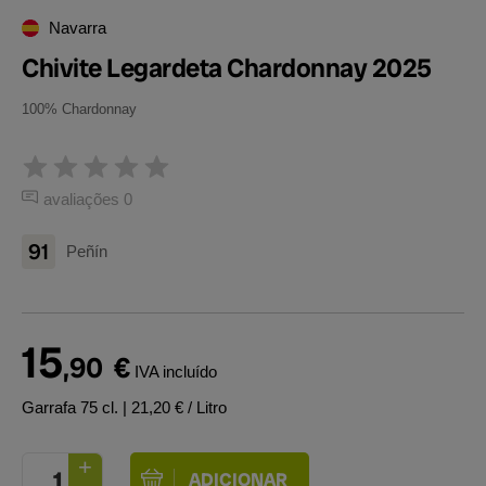
Navarra
Chivite Legardeta Chardonnay 2025
100% Chardonnay
avaliações 0
91
Peñín
15
,90
€
IVA incluído
Garrafa 75 cl.
| 21,20 € / Litro