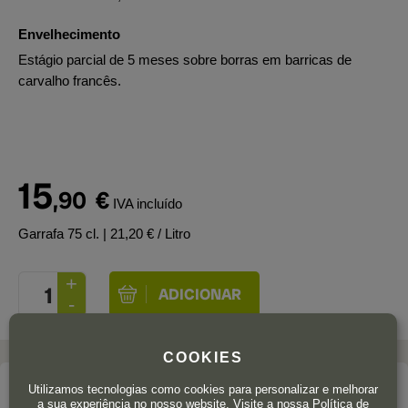
Envelhecimento
Estágio parcial de 5 meses sobre borras em barricas de
carvalho francês.
15
,90
€
IVA incluído
Garrafa 75 cl.
| 21,20 € / Litro
COOKIES
Utilizamos tecnologias como cookies para personalizar e melhorar
A adega
a sua experiência no nosso website. Visite a nossa
Política de