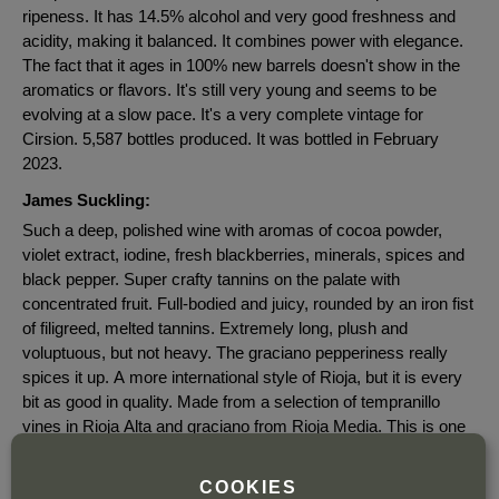
ripeness. It has 14.5% alcohol and very good freshness and
acidity, making it balanced. It combines power with elegance.
The fact that it ages in 100% new barrels doesn't show in the
aromatics or flavors. It's still very young and seems to be
evolving at a slow pace. It's a very complete vintage for
Cirsion. 5,587 bottles produced. It was bottled in February
2023.
James Suckling:
Such a deep, polished wine with aromas of cocoa powder,
violet extract, iodine, fresh blackberries, minerals, spices and
black pepper. Super crafty tannins on the palate with
concentrated fruit. Full-bodied and juicy, rounded by an iron fist
of filigreed, melted tannins. Extremely long, plush and
voluptuous, but not heavy. The graciano pepperiness really
spices it up. A more international style of Rioja, but it is every
bit as good in quality. Made from a selection of tempranillo
vines in Rioja Alta and graciano from Rioja Media. This is one
of the best Cirsion. Tempranillo and 14% graciano. Already
delicious, but will age beautifully.
COOKIES