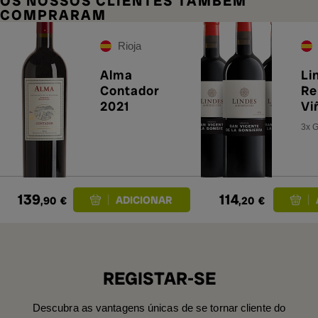
OS NOSSOS CLIENTES TAMBÉM
COMPRARAM
Rioja
Alma
Li
Contador
Re
2021
Vi
Sa
3x G
20
139
114
,90
€
,20
€
REGISTAR-SE
Descubra as vantagens únicas de se tornar cliente do