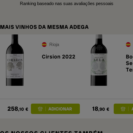
Ranking baseado nas suas avaliações pessoais
MAIS VINHOS DA MESMA ADEGA
Rioja
Cirsion 2022
Bo
Se
Te
20
258
18
,10
€
,90
€