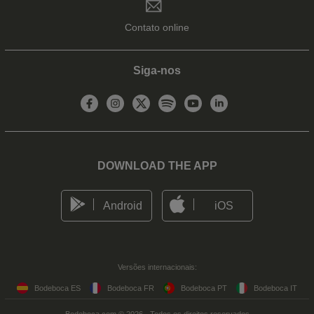
Contato online
Siga-nos
DOWNLOAD THE APP
Android
iOS
Versões internacionais:
Bodeboca ES
Bodeboca FR
Bodeboca PT
Bodeboca IT
Bodeboca.com © 2026 - Todos os direitos reservados