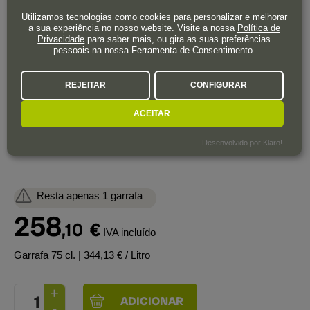
Decanter:
Utilizamos tecnologias como cookies para personalizar e melhorar
Unusually, Bodegas Roda gives its top wine, Cirsion, less time
a sua experiência no nosso website. Visite a nossa
Política de
Privacidade
para saber mais, ou gira as suas preferências
in barrique – typically eight months, albeit in brand-new French
pessoais na nossa Ferramenta de Consentimento.
oak. From a year hailed as the best since 2001, this glorious
wine has beguiling scents of honeysuckle and jasmine, plus
REJEITAR
CONFIGURAR
the wet slate/petrichor note that is a hallmark of recent
vintages. The richness, precision and good acidity signal a
ACEITAR
long life ahead.
Desenvolvido por Klaro!
Resta apenas 1 garrafa
258
,10
€
IVA incluído
Garrafa 75 cl.
| 344,13 € / Litro