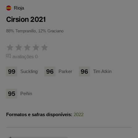
Rioja
Cirsion 2021
88% Tempranillo, 12% Graciano
avaliações 0
99
96
96
Suckling
Parker
Tim Atkin
95
Peñín
Formatos e safras disponíveis:
2022