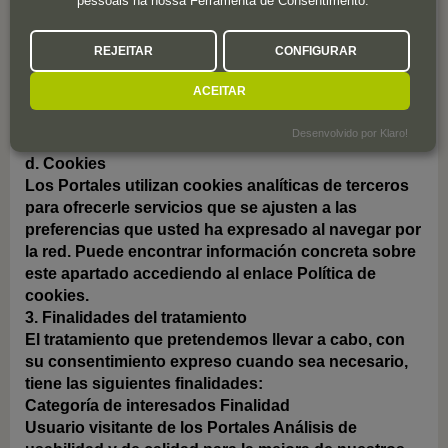
pessoais na nossa Ferramenta de Consentimento.
manera los Datos Personales de terceros en el uso
de los Portales, usted garantiza en este momento -
REJEITAR
CONFIGURAR
asumiendo toda la responsabilidad relacionada -
que este caso particular de tratamiento se basa en
ACEITAR
una base legal apropiada de conformidad con el art.
6 del RGPD que legitima el tratamiento de la
Desenvolvido por Klaro!
información en cuestión.
d. Cookies
Los Portales utilizan cookies analíticas de terceros
para ofrecerle servicios que se ajusten a las
preferencias que usted ha expresado al navegar por
la red. Puede encontrar información concreta sobre
este apartado accediendo al enlace Política de
cookies.
3. Finalidades del tratamiento
El tratamiento que pretendemos llevar a cabo, con
su consentimiento expreso cuando sea necesario,
tiene las siguientes finalidades:
Categoría de interesados
Finalidad
Usuario visitante de los Portales
Análisis de