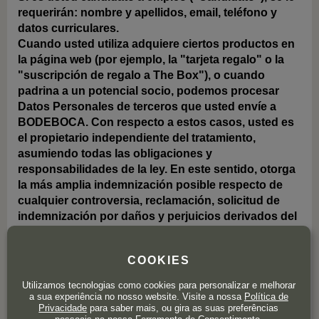
requerirán: nombre y apellidos, email, teléfono y
datos curriculares.
Cuando usted utiliza adquiere ciertos productos en
la página web (por ejemplo, la "tarjeta regalo" o la
"suscripción de regalo a The Box"), o cuando
padrina a un potencial socio, podemos procesar
Datos Personales de terceros que usted envíe a
BODEBOCA. Con respecto a estos casos, usted es
el propietario independiente del tratamiento,
asumiendo todas las obligaciones y
responsabilidades de la ley. En este sentido, otorga
la más amplia indemnización posible respecto de
cualquier controversia, reclamación, solicitud de
indemnización por daños y perjuicios derivados del
tratamiento, etc. que pueda llegar a BODEBOCA por
parte de terceros cuyos Datos Personales hayan
COOKIES
sido tratados a través de las funcionalidades de los
Portales en violación de la normativa aplicable en
Utilizamos tecnologias como cookies para personalizar e melhorar
materia de protección de datos personales. En
a sua experiência no nosso website. Visite a nossa
Política de
Privacidade
para saber mais, ou gira as suas preferências
cualquier caso, si usted proporciona o trata de otra