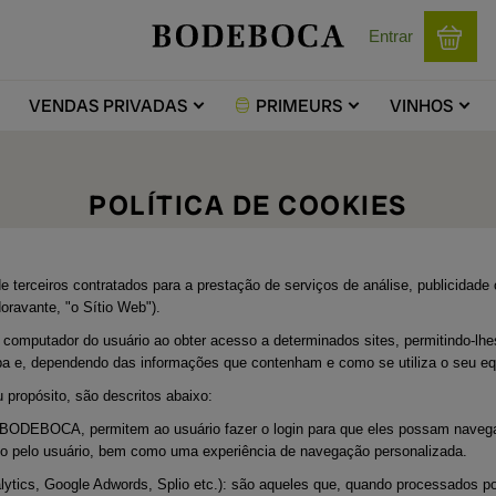
Entrar
VENDAS
PRIVADAS
PRIMEURS
VINHOS
POLÍTICA DE COOKIES
rceiros contratados para a prestação de serviços de análise, publicidade o
ravante, "o Sítio Web").
omputador do usuário ao obter acesso a determinados sites, permitindo-lhes
pa e, dependendo das informações que contenham e como se utiliza o seu e
 propósito, são descritos abaixo:
 BODEBOCA, permitem ao usuário fazer o login para que eles possam navegar
ado pelo usuário, bem como uma experiência de navegação personalizada.
lytics, Google Adwords, Splio etc.): são aqueles que, quando processados po