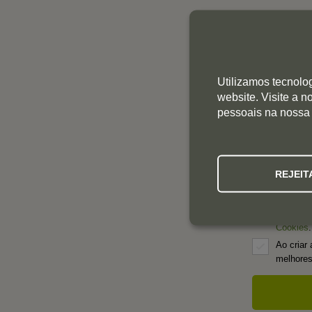
Descubra as 
Utilizamos tecnolo
website. Visite a 
pessoais na nossa
Criar con
Introduza
REJEIT
Li e ace
Política 
Cookies
.
Ao criar 
melhores