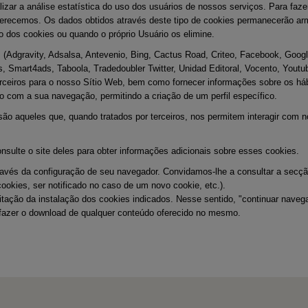
lizar a análise estatística do uso dos usuários de nossos serviços. Para fa
ferecemos. Os dados obtidos através deste tipo de cookies permanecerão ar
dos cookies ou quando o próprio Usuário os elimine.
l
(Adgravity, Adsalsa, Antevenio, Bing, Cactus Road, Criteo, Facebook, Goog
s, Smart4ads, Taboola, Tradedoubler Twitter, Unidad Editoral, Vocento, Youtub
terceiros para o nosso Sítio Web, bem como fornecer informações sobre os h
do com a sua navegação, permitindo a criação de um perfil específico.
 são aqueles que, quando tratados por terceiros, nos permitem interagir com 
.
nsulte o site deles para obter informações adicionais sobre esses cookies.
ravés da configuração de seu navegador. Convidamos-lhe a consultar a secç
cookies, ser notificado no caso de um novo cookie, etc.).
tação da instalação dos cookies indicados. Nesse sentido, "continuar navega
 fazer o download de qualquer conteúdo oferecido no mesmo.