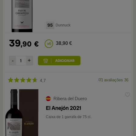
95
Dunnuck
39
,90
€
38,90 €
x6
avaliações 36
4,7
Ribera del Duero
El Anejón 2021
Caixa de 1 garrafa de 75 cl.