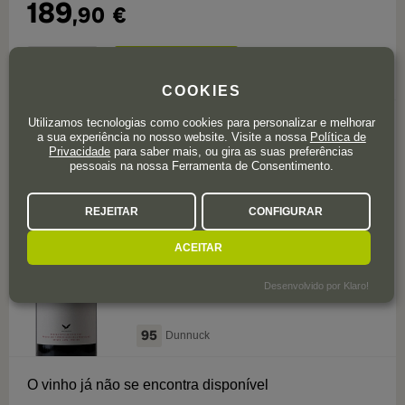
189
,90
€
COOKIES
Utilizamos tecnologias como cookies para personalizar e melhorar
avaliação 1
5,0
a sua experiência no nosso website. Visite a nossa
Política de
Privacidade
para saber mais, ou gira as suas preferências
pessoais na nossa Ferramenta de Consentimento.
Ribera del Duero
Pago de Carraovejas 2023
REJEITAR
CONFIGURAR
Magnum
ACEITAR
Garrafa de 150 cl.
Desenvolvido por Klaro!
95
Dunnuck
O vinho já não se encontra disponível