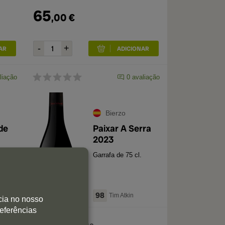
65
,
00
€
liação
0
avaliação
Bierzo
de
Paixar A Serra
2023
Garrafa de 75 cl.
98
Tim Atkin
cia no nosso
referências
32