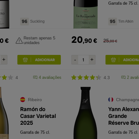
Garrafa de 75 cl.
96
95
Suckling
Tim Atkin
20
Restam apenas 5
0
€
,
90
€
25
,
00
€
unidades
4
4
avaliações
4.3
2
aval
Ribeiro
Champagn
Ramón do
Yann Alexan
Casar Varietal
Grande
2025
Réserve Bru
Premier Cru
Garrafa de 75 cl.
Garrafa de 75 cl.