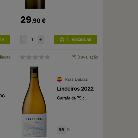
29
,
90
€
liação
0
avaliação
Rías Baixas
Lindeiros 2022
nc
Garrafa de 75 cl.
95
Peñín