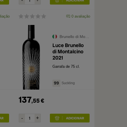
liação
0
avaliação
Brunello di Montalcino DOCG
Luce Brunello
di Montalcino
2021
Garrafa de 75 cl.
99
Suckling
137
,
55
€