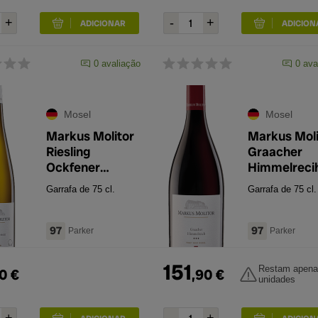
0
avaliação
0
ava
Mosel
Mosel
Markus Molitor
Markus Moli
Riesling
Graacher
Ockfener
Himmelreci
Bockstein
Vinho de
Garrafa de 75 cl.
Garrafa de 75 cl.
Auslese White
Qualidade**
Capsule 2021
2018
97
97
Parker
Parker
151
Restam apena
0
€
,
90
€
unidades