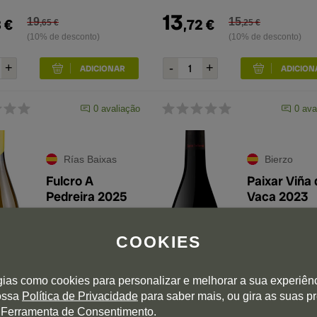
13
8
€
19
,
72
€
15
,
65
€
,
25
€
(10% de desconto)
(10% de desconto)
0
avaliação
0
ava
Rías Baixas
Bierzo
Fulcro A
Paixar Viña 
Pedreira 2025
Vaca 2023
Garrafa de 75 cl.
Garrafa de 75 cl.
COOKIES
91
97+
Peñín
Parker
gias como cookies para personalizar e melhorar a sua experiên
nossa
Política de Privacidade
para saber mais, ou gira as suas p
68
 Ferramenta de Consentimento.