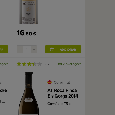
16
,
80
€
iações
3.5
2
avaliações
e
Corpinnat
dre
AT Roca Finca
Els Gorgs 2014
t
Garrafa de 75 cl.