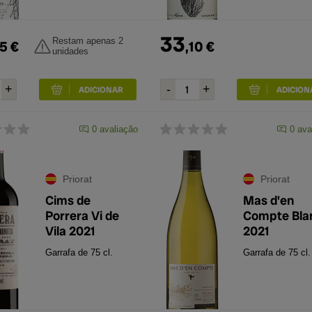
33
Restam apenas 2
5
€
,
10
€
unidades
0
avaliação
0
ava
Priorat
Priorat
Cims de
Mas d'en
Porrera Vi de
Compte Bla
Vila 2021
2021
Garrafa de 75 cl.
Garrafa de 75 cl.