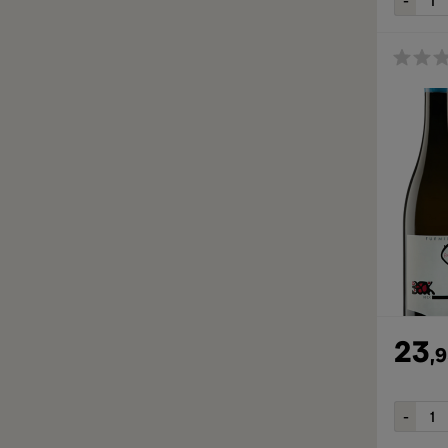
23
,
9