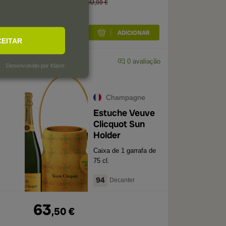
,
00
€
40
,
00
€
CEITAR
liação
0
avaliação
Desenvolvido por Klaro!
Champagne
Estuche Veuve
Clicquot Sun
Holder
Caixa de 1 garrafa de
75 cl.
94
Decanter
63
,
50
€