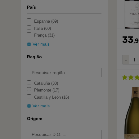
País
Espanha
89
Itália
60
França
31
33
,
9
Ver mais
Região
Cataluña
30
Piemonte
17
Castilla y León
16
Ver mais
Origem