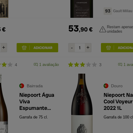
93
Gault Millau
53
Restam apena
5
€
,
90
€
unidades
4
1
avaliação
3
1
ava
Bairrada
Douro
Niepoort Água
Niepoort Na
Viva
Cool Voyeur
Espumante
2022 1L
Bruto 2019
Garrafa de 75 cl.
Garrafa de 100 cl