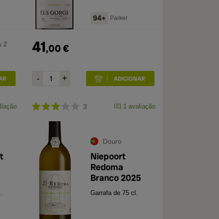
94+
Parker
41
s 2
,
00
€
liação
3
1
avaliação
Douro
t
Niepoort
Redoma
Branco 2025
.
Garrafa de 75 cl.