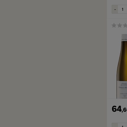
64
,
6