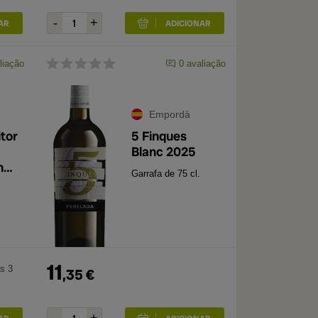
liação
0
avaliação
Empordà
tor
5 Finques
Blanc 2025
h
Garrafa de 75 cl.
*
11
s 3
,
35
€