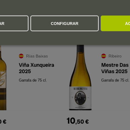
5
€
,
00
€
75
,
00
€
AR
CONFIGURAR
A
0
avaliação
0
ava
Rías Baixas
Ribeiro
Viña Xunqueira
Mestre Das
2025
Viñas 2025
Garrafa de 75 cl.
Garrafa de 75 cl.
10
0
€
,
50
€