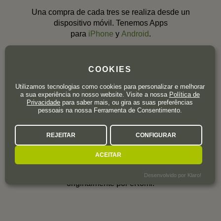
Una compra de cada tres se realiza desde un
dispositivo móvil. Tenemos Apps
para
iPhone
y
Android
.
COOKIES
Utilizamos tecnologias como cookies para personalizar e melhorar
a sua experiência no nosso website. Visite a nossa
Política de
Privacidade
para saber mais, ou gira as suas preferências
pessoais na nossa Ferramenta de Consentimento.
98% de nuestros clientes nos
REJEITAR
CONFIGURAR
recomendaría
ACEITAR
Contamos con el mejor índice de satisfacción
del sector. Valoración independiente medida
Desenvolvido por Klaro!
originalmente por eKomi.