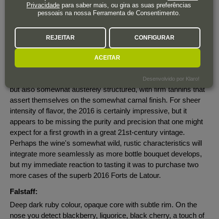
On paper, the combination of this estate and this vintage
Privacidade
para saber mais, ou gira as suas preferências
pessoais na nossa Ferramenta de Consentimento.
should be a match made in heaven, and the 2016 Latour has
already received resounding acclaim among the wine trade
and commentariat. The result in the glass, however, didn't
REJEITAR
CONFIGURAR
quite meet my lofty expectations, offering up aromas of cassis
and blackberries mingled with cigar ash, pencil shavings and
ACEITAR
saddle leather, followed by a medium to full-bodied, rich and
layered palate that's undeniably concentrated and muscular
Desenvolvido por Klaro!
but also somewhat austerely structured, with firm tannins that
assert themselves on the somewhat carnal finish. For sheer
intensity of flavor, the 2016 is certainly impressive, but it
appears to be missing the purity and precision that one might
expect for a first growth in a great 21st-century vintage.
Perhaps the wine's somewhat wild, rustic characteristics will
integrate more seamlessly as more bottle bouquet develops,
but my immediate reaction to tasting it was to purchase two
more cases of the superb 2016 Forts de Latour.
Falstaff:
Deep dark ruby colour, opaque core with subtle rim. On the
nose you detect blackberry, liquorice, black cherry, a touch of