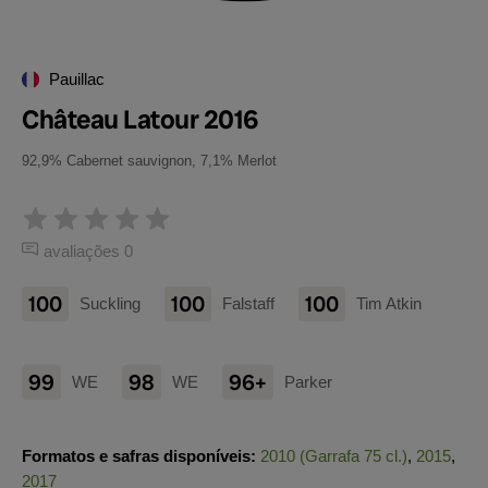
Pauillac
Château Latour 2016
92,9% Cabernet sauvignon, 7,1% Merlot
avaliações 0
100
100
100
Suckling
Falstaff
Tim Atkin
99
98
96+
WE
WE
Parker
Formatos e safras disponíveis:
2010 (Garrafa 75 cl.)
,
2015
,
2017