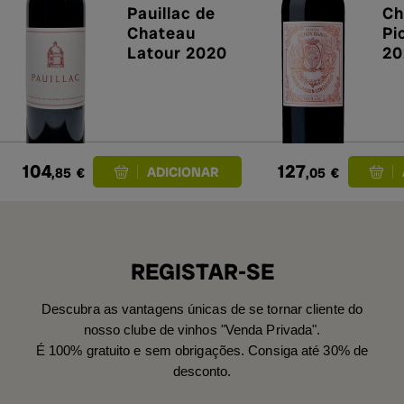
Pauillac de
Ch
Chateau
Pi
Latour 2020
20
pr
104
127
,85
€
,05
€
REGISTAR-SE
Descubra as vantagens únicas de se tornar cliente do
nosso clube de vinhos "Venda Privada".
É 100% gratuito e sem obrigações. Consiga até 30% de
desconto.