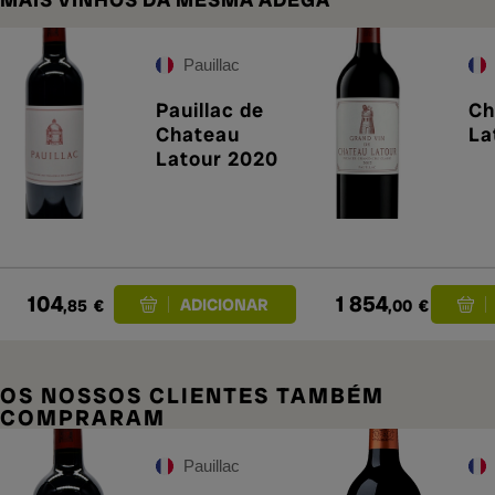
Pauillac
Pauillac de
Ch
Chateau
La
Latour 2020
104
1 854
,85
€
,00
€
OS NOSSOS CLIENTES TAMBÉM
COMPRARAM
Pauillac