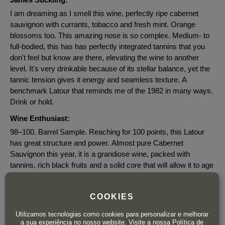
I am dreaming as I smell this wine, perfectly ripe cabernet
sauvignon with currants, tobacco and fresh mint. Orange
blossoms too. This amazing nose is so complex. Medium- to
full-bodied, this has has perfectly integrated tannins that you
don't feel but know are there, elevating the wine to another
level. It's very drinkable because of its stellar balance, yet the
tannic tension gives it energy and seamless texture. A
benchmark Latour that reminds me of the 1982 in many ways.
Drink or hold.
Wine Enthusiast:
98–100. Barrel Sample. Reaching for 100 points, this Latour
has great structure and power. Almost pure Cabernet
Sauvignon this year, it is a grandiose wine, packed with
tannins, rich black fruits and a solid core that will allow it to age
over so many years. The acidity and crisp black-currant flavor
at the end means the fruit can only shine even more as it
COOKIES
develops. Superb.
Utilizamos tecnologias como cookies para personalizar e melhorar
The Wine Advocate:
a sua experiência no nosso website. Visite a nossa
Política de