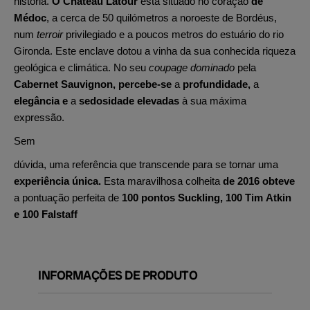
história.
O Château Latour
está situado no coração
de
Médoc
, a cerca de 50 quilómetros a noroeste de Bordéus,
num
terroir
privilegiado e a poucos metros do estuário do rio
Gironda. Este enclave dotou a vinha da sua conhecida riqueza
geológica e climática. No seu
coupage dominado
pela
Cabernet Sauvignon, percebe-se
a
profundidade,
a
elegância e
a
sedosidade elevadas
à sua máxima
expressão.
Sem
dúvida, uma referência que transcende para se tornar uma
experiência única.
Esta maravilhosa colheita
de 2016 obteve
a pontuação perfeita de
100 pontos Suckling, 100 Tim Atkin
e 100 Falstaff
INFORMAÇÕES DE PRODUTO