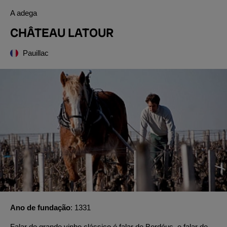
A adega
CHÂTEAU LATOUR
Pauillac
Ano de fundação
1331
Falar do grande vinho clássico é falar de Bordéus, e falar de