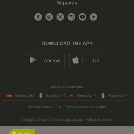
Siga-nos
DOWNLOAD THE APP
Android
iOS
Versões internacionais:
Bodeboca ES
Bodeboca FR
Bodeboca PT
Bodeboca IT
Bodeboca.com © 2026 - Todos os direitos reservados
Condições Gerais
|
Política de privacidade
|
Política de cookies