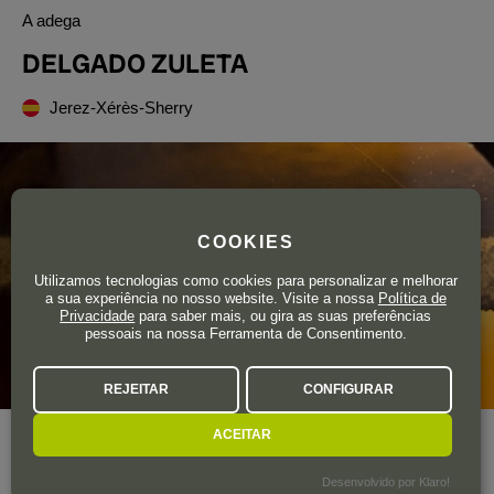
A adega
DELGADO ZULETA
Jerez-Xérès-Sherry
COOKIES
Utilizamos tecnologias como cookies para personalizar e melhorar
a sua experiência no nosso website. Visite a nossa
Política de
Privacidade
para saber mais, ou gira as suas preferências
pessoais na nossa Ferramenta de Consentimento.
REJEITAR
CONFIGURAR
ACEITAR
Ano de fundação
1744
Desenvolvido por Klaro!
Se dice que esta es una de las más antiguas del Marco de