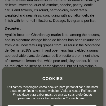
delicate, sweet bouquet of jasmine, brioche, pastry, confit
citrus and flowers, it's round, harmonious, moderately
weighted and seamless, concluding with a chalky, delicate
finish with lemon-oil inflections. Dosage: five grams per liter.
Decanter:
Ayala's focus on Chardonnay marks it out among the houses,
and its signature vintage blanc de blancs has been relaunched
from 2018 now featuring grapes from Bisseuil in the Montagne
de Reims. 2018's warmth and openness has yielded a sunny,
approachable blanc de blancs built on quite a prominent show
of bittersweet lemon rind, white pear and juicy apricot. It's not
as reductive or linear as some vintages, but still maintains a
sleek, lightly creamy elegance. Chardonnay from Chouilly,
Cramant, Le Mesnil-sur-Oger, Oger, Bisseuil and Cuis, vinified
COOKIES
in stainless steel with six years on lees.
Utilizamos tecnologias como cookies para personalizar e melhorar
a sua experiência no nosso website. Visite a nossa
Política de
Privacidade
para saber mais, ou gira as suas preferências
pessoais na nossa Ferramenta de Consentimento.