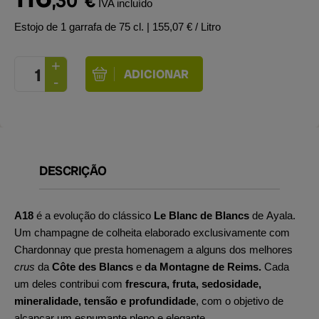
,30
€
IVA incluído
Estojo de 1 garrafa de 75 cl.
| 155,07 € / Litro
DESCRIÇÃO
A18
é a evolução do clássico
Le Blanc de Blancs
de Ayala.
Um champagne de colheita elaborado exclusivamente com
Chardonnay que presta homenagem a alguns dos melhores
crus
da
Côte des Blancs
e
da Montagne de Reims.
Cada
um deles contribui com
frescura, fruta, sedosidade,
mineralidade, tensão e profundidade
, com o objetivo de
alcançar um espumante pleno e elegante.