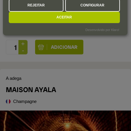
Resta apenas 1 garrafa
REJEITAR
CONFIGURAR
116
,30
€
ACEITAR
IVA incluído
Estojo de 1 garrafa de 75 cl.
| 155,07 € / Litro
Desenvolvido por Klaro!
A adega
MAISON AYALA
Champagne