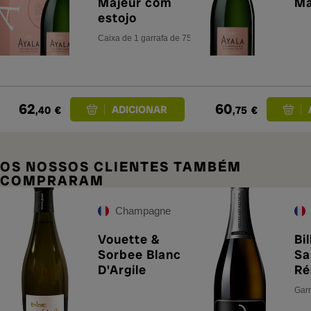
Majeur com
Ma
estojo
Caixa de 1 garrafa de 75 cl.
62
60
,40
€
,75
€
OS NOSSOS CLIENTES TAMBÉM
COMPRARAM
Champagne
Vouette &
Bi
Sorbee Blanc
Sa
D'Argile
Ré
M
Garr