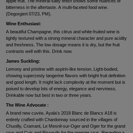
apple fruit. The mineral-salty finish shows some nuances of
bitterness in the aftertaste. A multi-faceted food wine.
(Degorgiert 07/23, PM).
Wine Enthusiast:
A beautiful Champagne, this citrus and white-fruited wine is
tightly textured with a strong mineral character and pure acidity
and freshness. The low dosage means it is dry, but the fruit
contrasts well with this. Drink now.
James Suckling:
Lemony and pristine with aspirin-like tension. Light-bodied,
showing superzesty tangerine flavors with bright fruit definition
and good length. It might lack complexity at the moment but is
poised to develop lots of energy, elegance and nerviness.
Drinkable now but best in two or three years.
The Wine Advocate :
A brand new cuvée, Ayala's 2018 Blanc de Blancs A18 is
entirely crafted with Chardonnay sourced in the villages of
Chuoilly, Cramant, Le Mesnil-sur-Oger and Oger for the grand
crus and Cuis and Bisseuils for the premier crus. Revealing a