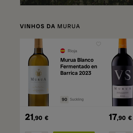
VINHOS DA
MURUA
Rioja
Murua Blanco
Fermentado en
Barrica 2023
90
Suckling
21
17
,90
€
,90
€