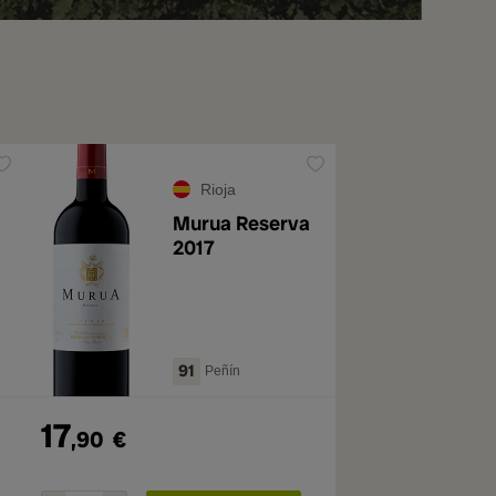
Rioja
Murua Reserva
2017
91
Peñín
17
,90
€