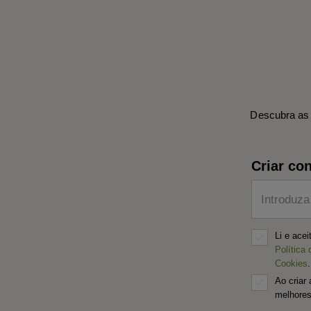
Descubra as 
Criar con
Introduza
Li e ace
Política 
Cookies
.
Ao criar 
melhores