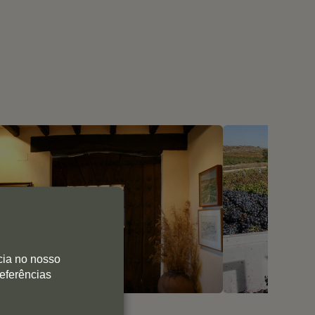
cia no nosso
referências