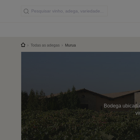
Todas as adegas
Murua
Bodega ubicada e
vi