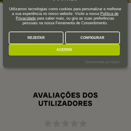
Utilizamos tecnologias como cookies para personalizar e melhorar
Ano de fundação
1999
a sua experiência no nosso website. Visite a nossa
Política de
Privacidade
para saber mais, ou gira as suas preferências
pessoais na nossa Ferramenta de Consentimento.
La bodega de Ribeiro se localiza en el bello paraje de la
comarca del Arnoia en la frontera entre las provincias de
Orense y Pontevedra. Allí, a doscientos metros sobre el nivel
REJEITAR
CONFIGURAR
del mar se elaboran unos ribeiros estupendos.
ACEITAR
SOBRE A ADEGA
Desenvolvido por Klaro!
AVALIAÇÕES DOS
UTILIZADORES