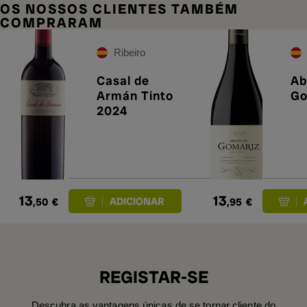
OS NOSSOS CLIENTES TAMBÉM
COMPRARAM
Ribeiro
Casal de
Ab
Armán Tinto
Go
2024
13
13
,50
€
,95
€
REGISTAR-SE
Descubra as vantagens únicas de se tornar cliente do