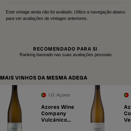
Este vintage ainda não foi avaliado. Utilize a navegação abaixo
para ver avaliações de vintages anteriores.
RECOMENDADO PARA SI
Ranking baseado nas suas avaliações pessoais
MAIS VINHOS DA MESMA ADEGA
I.G. Açores
Azores Wine
Az
Company
C
Vulcánico
Ve
Branco 2025
Or