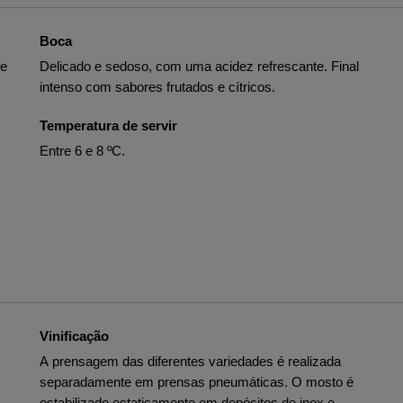
Boca
 e
Delicado e sedoso, com uma acidez refrescante. Final
intenso com sabores frutados e cítricos.
Temperatura de servir
Entre 6 e 8 ºC.
Vinificação
A prensagem das diferentes variedades é realizada
separadamente em prensas pneumáticas. O mosto é
estabilizado estaticamente em depósitos de inox e,