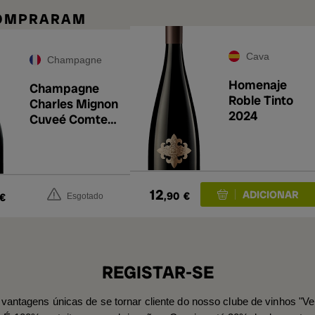
COMPRARAM
Cava
Champagne
Homenaje
Champagne
Roble Tinto
Charles Mignon
2024
Cuveé Comte
de Marne Brut
Grand Cru
12
,90
€
€
Esgotado
REGISTAR-SE
vantagens únicas de se tornar cliente do nosso clube de vinhos "Ve