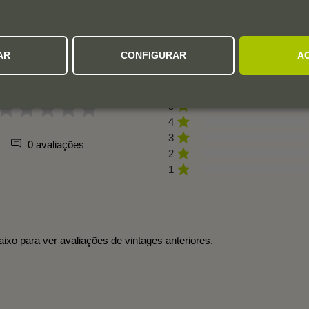
AVALIAÇÕES DOS UTILIZADORES
AR
CONFIGURAR
A
5
4
3
0 avaliações
2
1
aixo para ver avaliações de vintages anteriores.