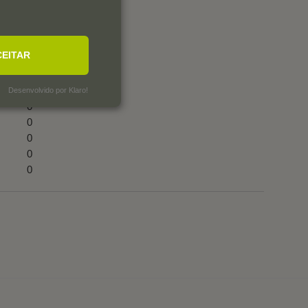
CEITAR
Desenvolvido por Klaro!
0
0
0
0
0