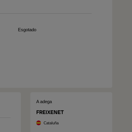
Esgotado
A adega
FREIXENET
Cataluña