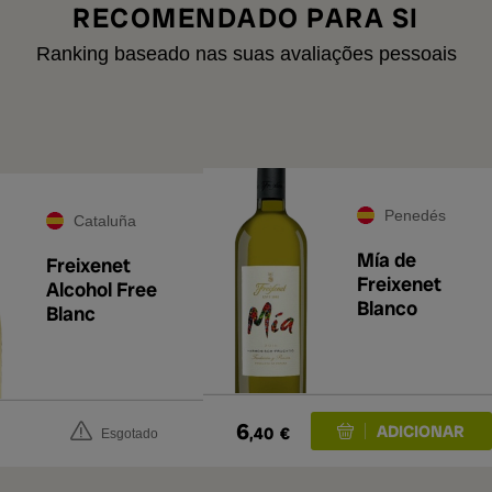
RECOMENDADO PARA SI
Ranking baseado nas suas avaliações pessoais
Penedés
Cataluña
Mía de
Freixenet
Freixenet
Alcohol Free
Blanco
Blanc
6
,40
€
Esgotado