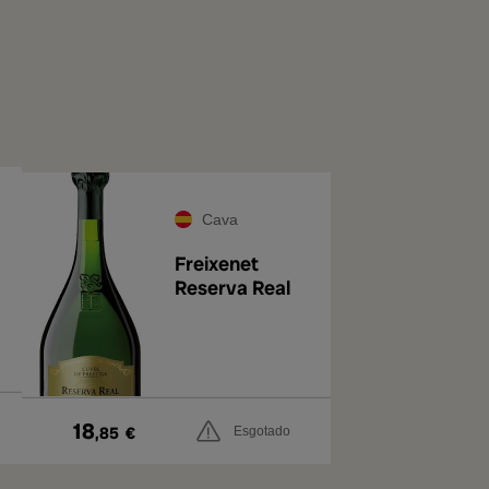
Cava
Freixenet
Reserva Real
18
,85
€
Esgotado