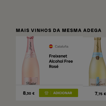
MAIS VINHOS DA MESMA ADEGA
Cataluña
Freixenet
Alcohol Free
Rosé
8
7
,30
€
,75
€