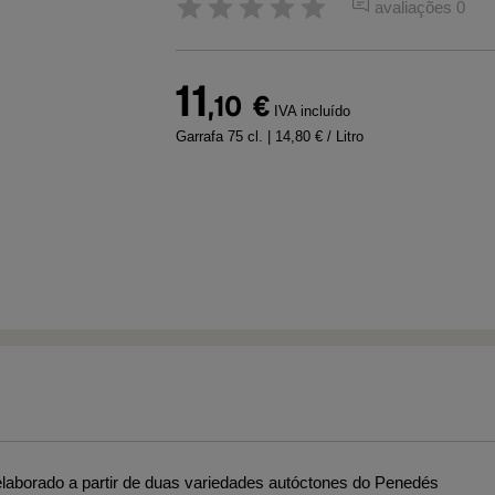
avaliações 0
11
,10
€
IVA incluído
Garrafa 75 cl.
| 14,80 € / Litro
elaborado a partir de duas variedades autóctones do Penedés