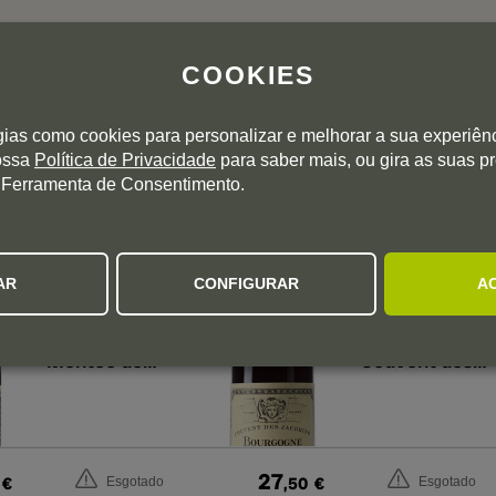
RECOMENDADO PARA SI
COOKIES
Ranking baseado nas suas avaliações pessoais
gias como cookies para personalizar e melhorar a sua experiên
nossa
Política de Privacidade
para saber mais, ou gira as suas p
 Ferramenta de Consentimento.
Chablis Premier Cru
Bourgogne
AR
CONFIGURAR
A
Louis Jadot
Louis Jadot
Chablis 1er Cru
Bourgogne
Montée de
Couvent des
Tonnerre 2023
Jacobins 2023
27
€
,50
€
Esgotado
Esgotado