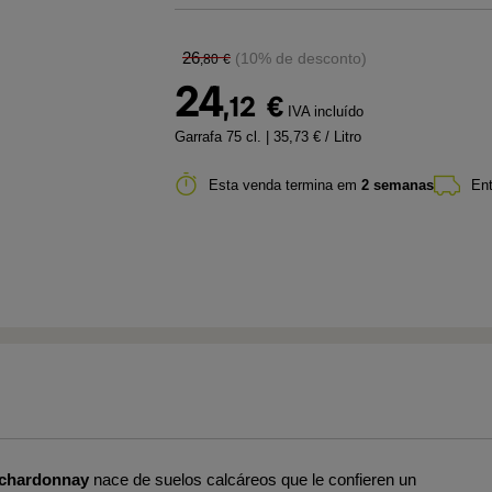
26
(10% de desconto)
,80
€
24
,12
€
IVA incluído
Garrafa 75 cl.
| 35,73 € / Litro
Esta venda termina em
2 semanas
Ent
chardonnay
nace de suelos calcáreos que le confieren un