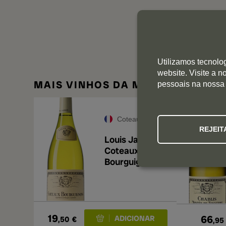
Utilizamos tecnolo
website. Visite a 
MAIS VINHOS DA MESMA ADEGA
pessoais na nossa
Coteaux Bourguignons
REJEIT
Louis Jadot
Coteaux
Bourguignons
Blanc 2024
19
66
,50
€
,95