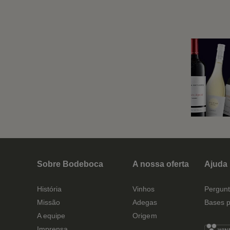
Sobre Bodeboca
A nossa oferta
Ajuda
História
Vinhos
Pergunt
Missão
Adegas
Bases p
A equipe
Origem
Imprensa