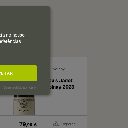
cia no nosso
referências
Volnay
CEITAR
Louis Jadot
Volnay 2023
Desenvolvido por Klaro!
79
,90
€
Esgotado