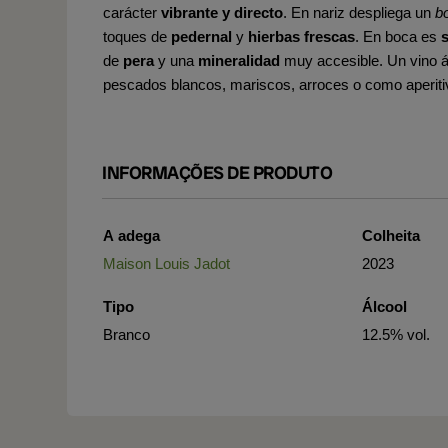
carácter
vibrante y directo
. En nariz despliega un
b
toques de
pedernal
y
hierbas frescas
. En boca es
s
de
pera
y una
mineralidad
muy accesible. Un vino á
pescados blancos, mariscos, arroces o como aperiti
INFORMAÇÕES DE PRODUTO
A adega
Colheita
Maison Louis Jadot
2023
Tipo
Álcool
Branco
12.5% vol.