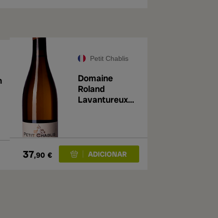
Petit Chablis
Domaine
n
Roland
Lavantureux
Petit Chablis
2023
37
,90
€