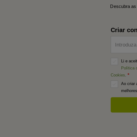
Descubra as 
Criar con
Introduza
Li e ace
Política 
Cookies
.
Ao criar 
melhores