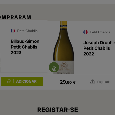
COMPRARAM
Petit Chablis
Petit Chablis
Billaud-Simon
Joseph Drouhi
Petit Chablis
Petit Chablis
2023
2022
29
,50
€
Esgotado
REGISTAR-SE