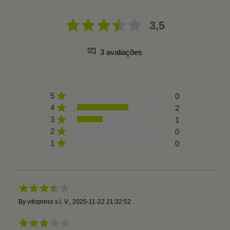
3,5
3 avaliações
5
0
4
2
3
1
2
0
1
0
By
vitispress s.l. V.
,
2025-11-22 21:32:52