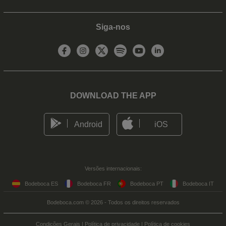
Siga-nos
DOWNLOAD THE APP
Android
iOS
Versões internacionais:
Bodeboca ES
Bodeboca FR
Bodeboca PT
Bodeboca IT
Bodeboca.com © 2026 - Todos os direitos reservados
Condições Gerais
|
Política de privacidade
|
Política de cookies