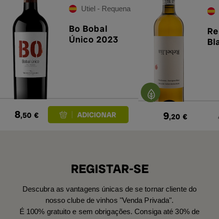
Utiel - Requena
Bo Bobal
Re
Único 2023
Bl
8
9
,50
€
,20
€
REGISTAR-SE
Descubra as vantagens únicas de se tornar cliente do
nosso clube de vinhos "Venda Privada".
É 100% gratuito e sem obrigações. Consiga até 30% de