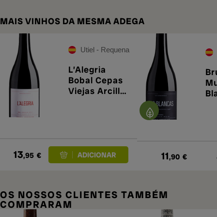
MAIS VINHOS DA MESMA ADEGA
Utiel - Requena
L’Alegria
Br
Bobal Cepas
Mu
Viejas Arcilla
Bl
2024
13
11
,95
€
,90
€
OS NOSSOS CLIENTES TAMBÉM
COMPRARAM