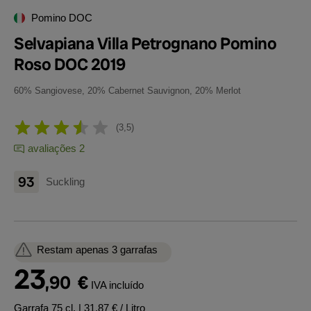
Pomino DOC
Selvapiana Villa Petrognano Pomino
Roso DOC 2019
60% Sangiovese, 20% Cabernet Sauvignon, 20% Merlot
3,5
avaliações 2
93
Suckling
Restam apenas 3 garrafas
23
,90
€
IVA incluído
Garrafa 75 cl.
| 31,87 € / Litro