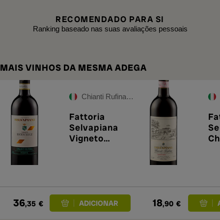
RECOMENDADO PARA SI
Ranking baseado nas suas avaliações pessoais
MAIS VINHOS DA MESMA ADEGA
Chianti Rufina DOCG
Fattoria
Fa
Selvapiana
Se
Vigneto
Ch
Bucerchiale
20
Chianti Rufina
Riserva DOCG
2022
36
18
,35
€
,90
€