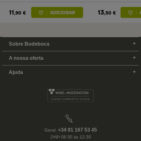
11
13
,90
€
,50
€
Sobre Bodeboca
A nossa oferta
Ajuda
+34 91 167 53 45
Geral:
2ᵃ/6ᵃ 08:30 às 12:30