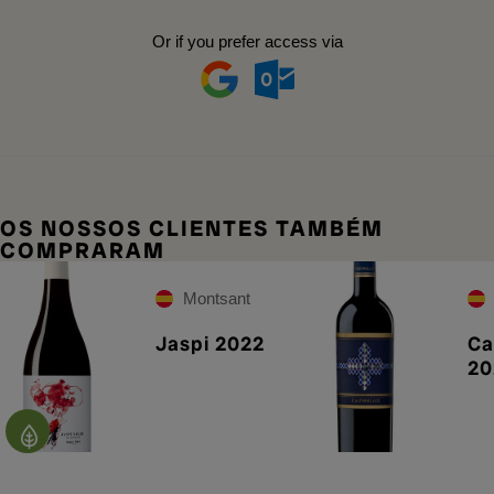
Or if you prefer access via
OS NOSSOS CLIENTES TAMBÉM
COMPRARAM
Montsant
Jaspi 2022
Ca
20