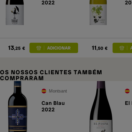
2022
20
13
11
,25
€
,50
€
OS NOSSOS CLIENTES TAMBÉM
COMPRARAM
Montsant
Can Blau
El
2022