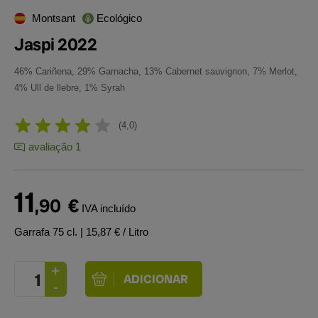
Montsant
Ecológico
Jaspi 2022
46% Cariñena, 29% Garnacha, 13% Cabernet sauvignon, 7% Merlot,
4% Ull de llebre, 1% Syrah
4,0
avaliação 1
11
,90
€
IVA incluído
Garrafa 75 cl.
| 15,87 € / Litro