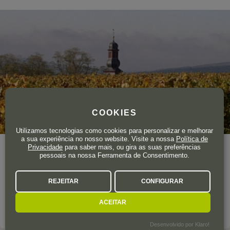
COOKIES
Utilizamos tecnologias como cookies para personalizar e melhorar
a sua experiência no nosso website. Visite a nossa
Política de
Privacidade
para saber mais, ou gira as suas preferências
A adega Battenfeld Spanier possui vinhas com as melhores
pessoais na nossa Ferramenta de Consentimento.
orientações e solos característicos que conferem aos seus
vinhos as melhores classificações do Conselho Regulador
REJEITAR
CONFIGURAR
Alemão.
ACEITAR
SOBRE A ADEGA
Desenvolvido por Klaro!