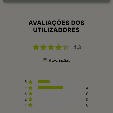
AVALIAÇÕES DOS
UTILIZADORES
4,3
6 avaliações
5
2
4
4
3
0
2
0
1
0