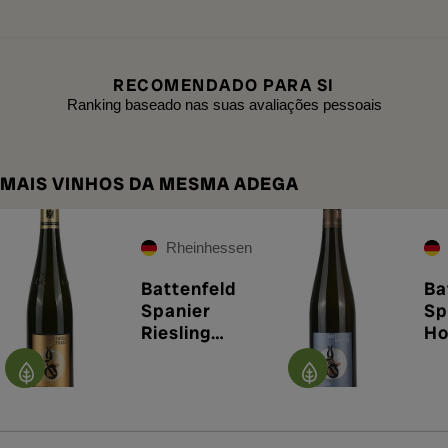
RECOMENDADO PARA SI
Ranking baseado nas suas avaliações pessoais
MAIS VINHOS DA MESMA ADEGA
Rheinhessen
Battenfeld
Ba
Spanier
Sp
Riesling
Ho
Kirchenstück
Ri
GG 2021