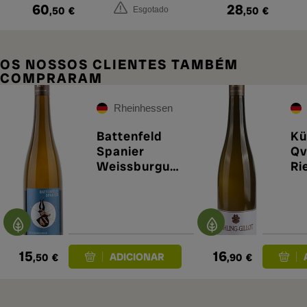
60
28
,50
€
,50
€
Esgotado
OS NOSSOS CLIENTES TAMBÉM
COMPRARAM
Rheinhessen
Battenfeld
Kü
Spanier
Qv
Weissburgun
Ri
der T Seco
Tr
2021
15
16
,50
€
,90
€