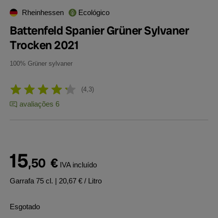
Rheinhessen
Ecológico
Battenfeld Spanier Grüner Sylvaner
Trocken 2021
100% Grüner sylvaner
4,3
avaliações 6
15
,50
€
IVA incluído
Garrafa 75 cl.
| 20,67 € / Litro
Esgotado