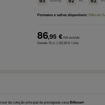
93
92
92
Suckling
WE
W
Formatos e safras disponíveis:
Billecart
86
,95
€
IVA incluído
Garrafa 75 cl.
| 115,93 € / Litro
rosé da coleção principal da prestigiada
casa
Billecart-