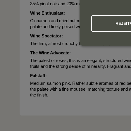
35% pinot noir and 20% meunier, of which about 7% i
Wine Enthusiast:
Cinnamon and dried nutmeg add to the experience of
REJEIT
palate and finely poised with bright acidity. Medium-lo
Wine Spectator:
The firm, almost crunchy finish is nicely spiced and li
The Wine Advocate:
The palest of rosés, this is an elegant, structured wi
fruits and the strong sense of minerality. Fragrant and l
Falstaff:
Medium salmon pink. Rather subtle aromas of red berr
the palate with a fine mousse, matching texture and a
the finish.