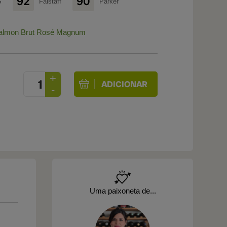
92
90
S
Falstaff
Parker
-Salmon Brut Rosé Magnum
Uma paixoneta de...