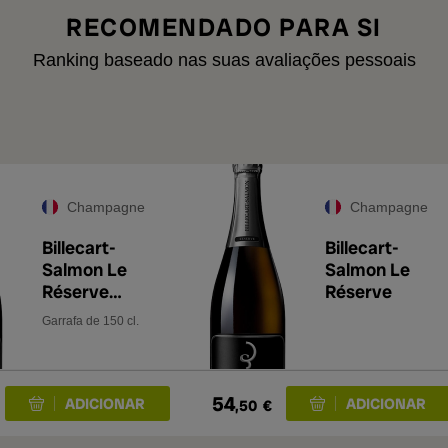
RECOMENDADO PARA SI
Ranking baseado nas suas avaliações pessoais
Champagne
Champagne
Billecart-
Billecart-
Salmon Le
Salmon Le
Réserve
Réserve
Magnum
Garrafa de 150 cl.
54
,50
€