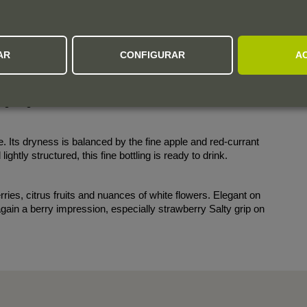
s red wine.
 bread dough and rose petals. Flavorful on the medium-bodied
AR
CONFIGURAR
A
ng on the finish. Drink now.
ngering.
ne. Its dryness is balanced by the fine apple and red-currant
ightly structured, this fine bottling is ready to drink.
ies, citrus fruits and nuances of white flowers. Elegant on
gain a berry impression, especially strawberry Salty grip on