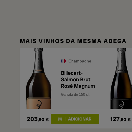
MAIS VINHOS DA MESMA ADEGA
Champagne
Billecart-
Salmon Brut
Rosé Magnum
Garrafa de 150 cl.
203
127
,90
€
,50
€