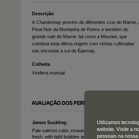
Descrição
A Chardonnay provém de diferentes crus do Marne, 
Pinot Noir da Montanha de Reims e também do
grande vale do Marne, tal como a Meunier, que
combina esta última origem com vinhas cultivadas
nas encostas a sul de Épernay.
Colheita
Vindima manual.
AVALIAÇÃO DOS PERITOS
James Suckling:
Utilizamos tecnolo
website. Visite a 
Pale salmon color, showing notes of sliced strawberri
pessoais na nossa
fresh, with tight bubbles and a very clear finish. B