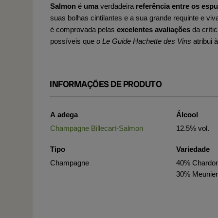
Salmon
é
uma
verdadeira
referência entre os esp
suas bolhas cintilantes e a sua grande requinte e vi
é comprovada pelas
excelentes avaliações
da críti
possíveis que
o Le Guide Hachette des Vins
atribui 
INFORMAÇÕES DE PRODUTO
A adega
Álcool
Champagne Billecart-Salmon
12.5% vol.
Tipo
Variedade
Champagne
40% Chardonn
30% Meunie