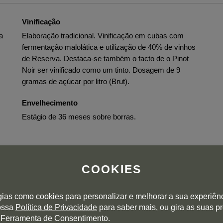
Vinificação
a
Elaboração tradicional. Vinificação em cubas com
fermentação malolática e utilização de 40% de vinhos
de Reserva. Destaca-se também o facto de o Pinot
Noir ser vinificado como um tinto. Dosagem de 9
gramas de açúcar por litro (Brut).
Envelhecimento
Estágio de 36 meses sobre borras.
COOKIES
gias como cookies para personalizar e melhorar a sua experiên
nossa
Política de Privacidade
para saber mais, ou gira as suas p
es, apples, grapefruit and crushed biscuits. Sleek, dry and
 Ferramenta de Consentimento.
ase wine from 2020 with 46% reserve wine. 45% chardonnay,