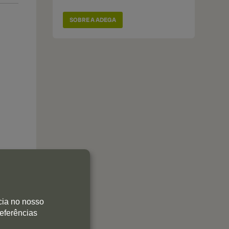
SOBRE A ADEGA
cia no nosso
referências