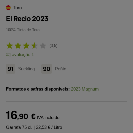
Toro
El Recio 2023
100% Tinta de Toro
3,5
avaliação 1
91
90
Suckling
Peñín
Formatos e safras disponíveis:
2023 Magnum
16
,90
€
IVA incluído
Garrafa 75 cl.
| 22,53 € / Litro