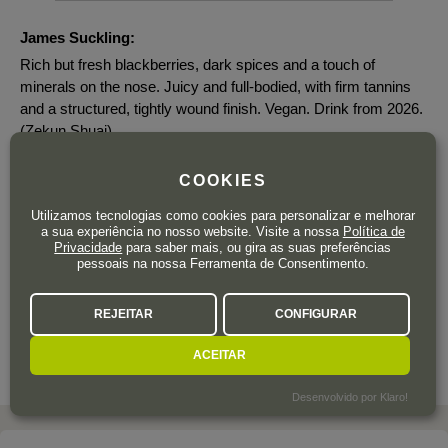
James Suckling:
Rich but fresh blackberries, dark spices and a touch of
minerals on the nose. Juicy and full-bodied, with firm tannins
and a structured, tightly wound finish. Vegan. Drink from 2026.
(Zekun Shuai)
COOKIES
Utilizamos tecnologias como cookies para personalizar e melhorar
16
a sua experiência no nosso website. Visite a nossa
Política de
,90
€
Privacidade
para saber mais, ou gira as suas preferências
IVA incluído
pessoais na nossa Ferramenta de Consentimento.
Garrafa 75 cl.
| 22,53 € / Litro
REJEITAR
CONFIGURAR
ACEITAR
Desenvolvido por Klaro!