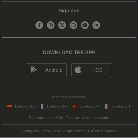
Siga-nos
DOWNLOAD THE APP
Android
iOS
Versões internacionais:
Bodeboca ES
Bodeboca FR
Bodeboca PT
Bodeboca IT
Bodeboca.com © 2026 - Todos os direitos reservados
Condições Gerais
|
Política de privacidade
|
Política de cookies