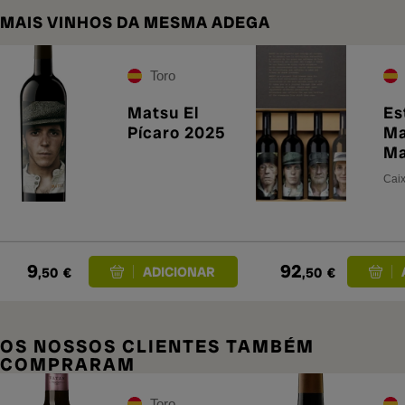
MAIS VINHOS DA MESMA ADEGA
Toro
Matsu El
Es
Pícaro 2025
Ma
Ma
Ro
Caix
Ve
Ch
9
92
,50
€
,50
€
OS NOSSOS CLIENTES TAMBÉM
COMPRARAM
Toro