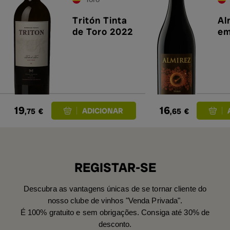
Tritón Tinta
Al
de Toro 2022
em
19
16
,75
€
,65
€
REGISTAR-SE
Descubra as vantagens únicas de se tornar cliente do
nosso clube de vinhos "Venda Privada".
É 100% gratuito e sem obrigações. Consiga até 30% de
desconto.