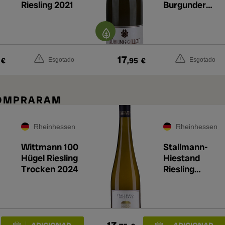
Riesling 2021
Burgunder
Réserve 2021
17
€
,95
€
Esgotado
Esgotado
COMPRARAM
Rheinhessen
Rheinhessen
Wittmann 100
Stallmann-
Hügel Riesling
Hiestand
Trocken 2024
Riesling
Spätlese
Trocken
Tafelstein 202