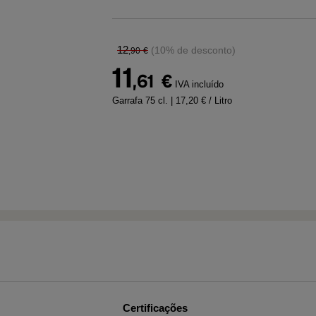
12
(10% de desconto)
,90
€
11
,61
€
IVA incluído
Garrafa 75 cl.
| 17,20 € / Litro
Certificações