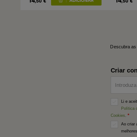
14
14
,50
€
,50
€
Descubra as 
Criar con
Introduza
Li e ace
Política 
Cookies
.
Ao criar 
melhores