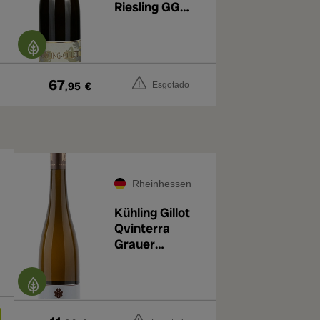
Riesling GG
2021
67
,95
€
Esgotado
Rheinhessen
Kühling Gillot
Qvinterra
Grauer
Burgunder QbA
BIO 2020
4