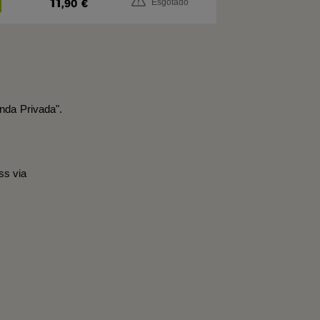
11
,90
€
Esgotado
nda Privada".
ss via