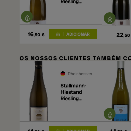
Riesling
Trocken 2025
16
22
,90
€
,50
OS NOSSOS CLIENTES TAMBÉM 
Rheinhessen
Stallmann-
Hiestand
Riesling
Feinherb 2024