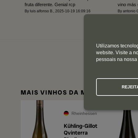
fruta diferente. Genial rcp
vino más 
By
luis alfonso B.
,
2025-10-19 16:09:16
By
antonio 
Utilizamos tecnolo
website. Visite a 
pessoais na nossa
REJEIT
MAIS VINHOS DA MESMA ADEGA
Rheinhessen
Kühling-Gillot
Qvinterra