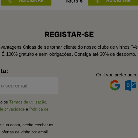
13
,75
€
REGISTAR-SE
vantagens únicas de se tornar cliente do nosso clube de vinhos "Ve
É 100% gratuito e sem obrigações. Consiga até 30% de desconto.
ta:
Or if you prefer acce
 o seu email:
ito os
Termos de utilização
,
de privacidade
e
Política de
a sua conta, aceita receber as
 ofertas de vinho por email.