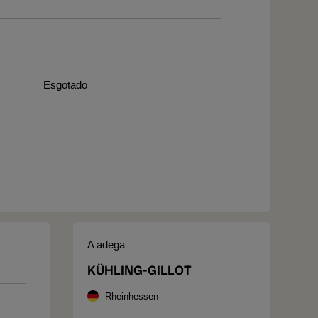
Esgotado
A adega
KÜHLING-GILLOT
Rheinhessen