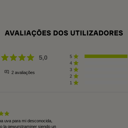
AVALIAÇÕES DOS UTILIZADORES
5,0
5
4
3
2 avaliações
2
1
na uva para mi desconocida,
mo la gewurstraminer siendo un