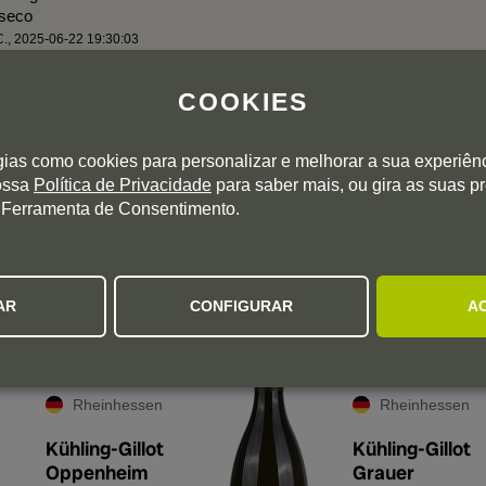
seco
C.
,
2025-06-22 19:30:03
COOKIES
gias como cookies para personalizar e melhorar a sua experiên
nossa
Política de Privacidade
para saber mais, ou gira as suas p
RECOMENDADO PARA SI
 Ferramenta de Consentimento.
Ranking baseado nas suas avaliações pessoais
AR
CONFIGURAR
A
Rheinhessen
Rheinhessen
Kühling-Gillot
Kühling-Gillot
Oppenheim
Grauer