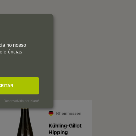
cia no nosso
referências
CEITAR
Desenvolvido por Klaro!
Rheinhessen
Kühling-Gillot
Hipping