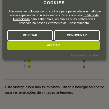
COOKIES
Utilizamos tecnologias como cookies para personalizar e melhorar
a sua experiência no nosso website. Visite a nossa
Política de
Privacidade
para saber mais, ou gira as suas preferências
pessoais na nossa Ferramenta de Consentimento.
0 avaliações
REJEITAR
CONFIGURAR
5
0
ACEITAR
4
0
3
0
Desenvolvido por Klaro!
2
0
1
0
Este vintage ainda não foi avaliado. Utilize a navegação abaixo
para ver avaliações de vintages anteriores.