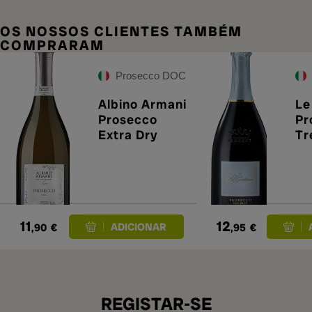
OS NOSSOS CLIENTES TAMBÉM
COMPRARAM
Prosecco DOC
Albino Armani
Le
Prosecco
Pr
Extra Dry
Tr
Br
11
12
,90
€
,95
€
REGISTAR-SE