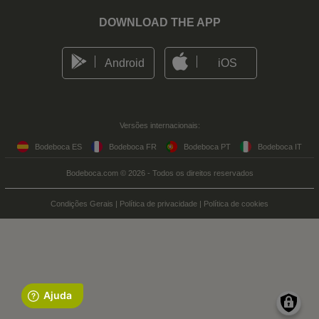
DOWNLOAD THE APP
Android
iOS
Versões internacionais:
Bodeboca ES
Bodeboca FR
Bodeboca PT
Bodeboca IT
Bodeboca.com © 2026 - Todos os direitos reservados
Condições Gerais
|
Política de privacidade
|
Política de cookies