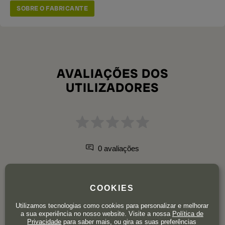
SOBRE O FABRICANTE
AVALIAÇÕES DOS
UTILIZADORES
0 avaliações
COOKIES
5
0
4
0
Utilizamos tecnologias como cookies para personalizar e melhorar
a sua experiência no nosso website. Visite a nossa
Política de
3
0
Privacidade
para saber mais, ou gira as suas preferências