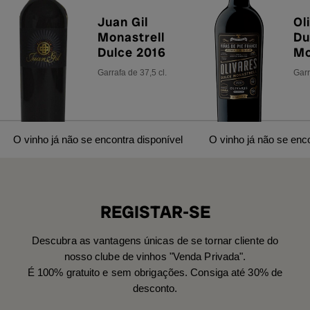
Juan Gil
Ol
Monastrell
Du
Dulce 2016
Mo
20
Garrafa de 37,5 cl.
Garr
O vinho já não se encontra disponível
O vinho já não se enco
REGISTAR-SE
Descubra as vantagens únicas de se tornar cliente do
nosso clube de vinhos "Venda Privada".
É 100% gratuito e sem obrigações. Consiga até 30% de
desconto.