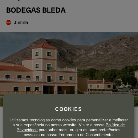
BODEGAS BLEDA
Jumilla
COOKIES
Ano de fundação
1915
Utilizamos tecnologias como cookies para personalizar e melhorar
Área total de vinha
250 ha.
a sua experiência no nosso website. Visite a nossa
Política de
Privacidade
para saber mais, ou gira as suas preferências
pessoais na nossa Ferramenta de Consentimento.
Bleda es una bodega de Jumilla fundada en 1915 por Antonio