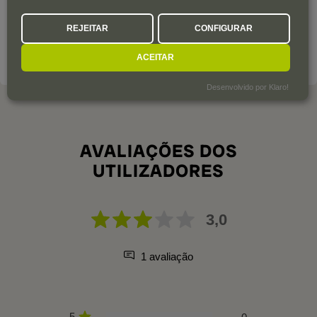
Bleda. Fue pionera en la exportación de los vinos de esta
región, que construye su éxito en base a la Monastrell.
REJEITAR
CONFIGURAR
ACEITAR
SOBRE A ADEGA
Desenvolvido por Klaro!
AVALIAÇÕES DOS
UTILIZADORES
3,0
1 avaliação
5