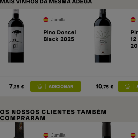
MAIS VINHOS DA MESMA ADEGA
Jumilla
Pino Doncel
Pi
Black 2025
12
20
7
10
,25
€
,75
€
OS NOSSOS CLIENTES TAMBÉM
COMPRARAM
Jumilla