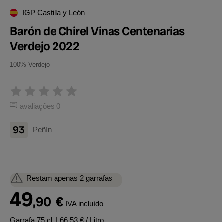
IGP Castilla y León
Barón de Chirel Vinas Centenarias
Verdejo 2022
100% Verdejo
avaliações 0
93
Peñín
Restam apenas 2 garrafas
49
,90
€
IVA incluído
Garrafa 75 cl.
| 66,53 € / Litro