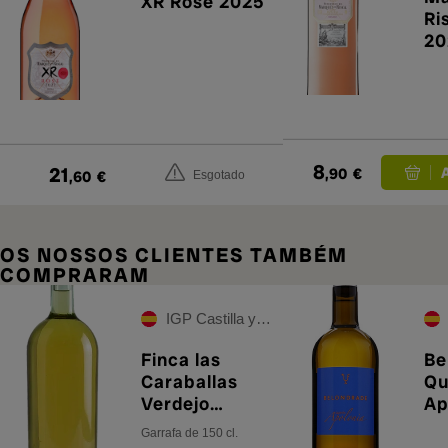
XR Rosé 2025
Ri
20
8
21
,90
€
,60
€
Esgotado
OS NOSSOS CLIENTES TAMBÉM
COMPRARAM
IGP Castilla y León
Finca las
Be
Caraballas
Qu
Verdejo
Ap
Ecológico
20
Garrafa de 150 cl.
2024 Magnum