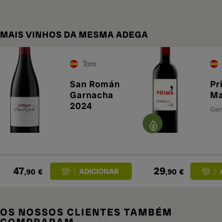
MAIS VINHOS DA MESMA ADEGA
Toro
San Román
Pr
Garnacha
M
2024
Garr
47
29
,90
€
,90
€
OS NOSSOS CLIENTES TAMBÉM
COMPRARAM