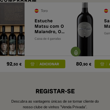
Toro
Estuche
Sa
Matsu com O
Ma
Malandro, O
Garr
Robusto, O
Caixa de 4 garrafas
Velho e A
Chefe
92
80
,50
€
,90
€
REGISTAR-SE
Descubra as vantagens únicas de se tornar cliente do
nosso clube de vinhos "Venda Privada".