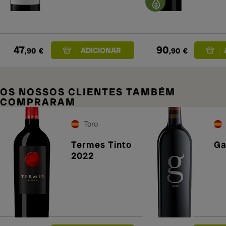
Pa
Po
47
90
,90
€
,90
€
OS NOSSOS CLIENTES TAMBÉM
COMPRARAM
Toro
Termes Tinto
Ga
2022