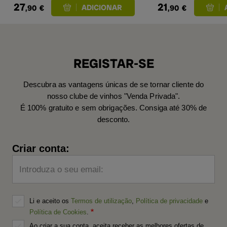
27
21
,90
€
,90
€
REGISTAR-SE
Descubra as vantagens únicas de se tornar cliente do
nosso clube de vinhos "Venda Privada".
É 100% gratuito e sem obrigações. Consiga até 30% de
desconto.
Criar conta:
Introduza o seu email:
Li e aceito os
Termos de utilização
,
Política de privacidade
e
Política de Cookies
.
Ao criar a sua conta, aceita receber as melhores ofertas de