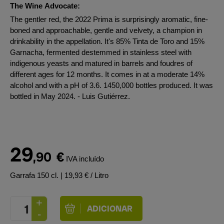
The Wine Advocate:
The gentler red, the 2022 Prima is surprisingly aromatic, fine-
boned and approachable, gentle and velvety, a champion in
drinkability in the appellation. It's 85% Tinta de Toro and 15%
Garnacha, fermented destemmed in stainless steel with
indigenous yeasts and matured in barrels and foudres of
different ages for 12 months. It comes in at a moderate 14%
alcohol and with a pH of 3.6. 1450,000 bottles produced. It was
bottled in May 2024. - Luis Gutiérrez.
29
,90
€
IVA incluído
Garrafa 150 cl.
| 19,93 € / Litro