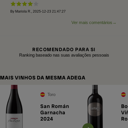
By
Mariola R.
,
2025-12-23 21:47:27
Ver mais comentários
RECOMENDADO PARA SI
Ranking baseado nas suas avaliações pessoais
MAIS VINHOS DA MESMA ADEGA
Toro
San Román
Bo
Garnacha
Vi
2024
R
Ca