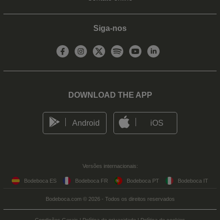
Siga-nos
DOWNLOAD THE APP
Android
iOS
Versões internacionais:
Bodeboca ES
Bodeboca FR
Bodeboca PT
Bodeboca IT
Bodeboca.com © 2026 - Todos os direitos reservados
Condições Gerais
|
Política de privacidade
|
Política de cookies