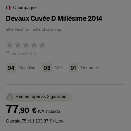
Champagne
Devaux Cuvée D Millésime 2014
50% Pinot noir, 50% Chardonnay
avaliações 0
94
93
91
Suckling
WE
Decanter
Restam apenas 2 garrafas
77
,90
€
IVA incluído
Garrafa 75 cl.
| 103,87 € / Litro