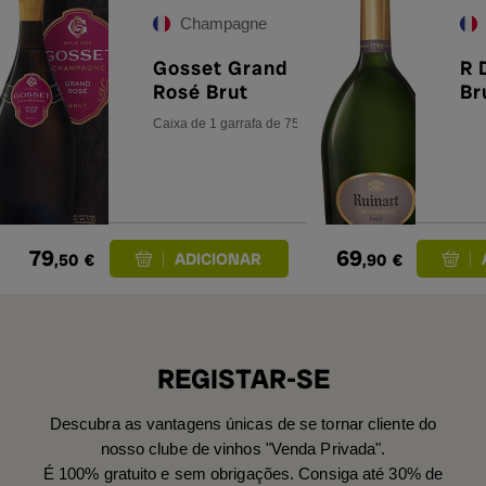
Champagne
Gosset Grand
R 
Rosé Brut
Br
Caixa de 1 garrafa de 75 cl.
79
69
,50
€
,90
€
REGISTAR-SE
Descubra as vantagens únicas de se tornar cliente do
nosso clube de vinhos "Venda Privada".
É 100% gratuito e sem obrigações. Consiga até 30% de