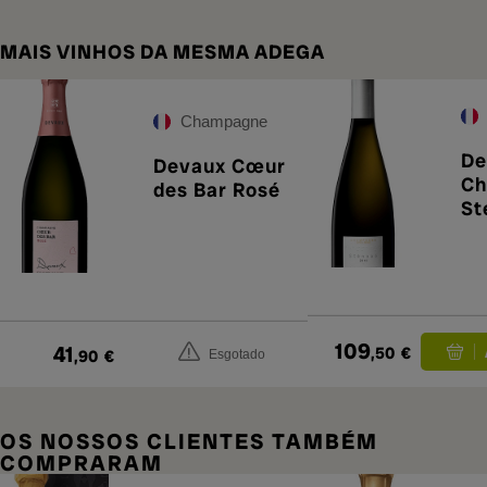
MAIS VINHOS DA MESMA ADEGA
Champagne
De
Devaux Cœur
Ch
des Bar Rosé
St
109
41
,50
€
,90
€
Esgotado
OS NOSSOS CLIENTES TAMBÉM
COMPRARAM