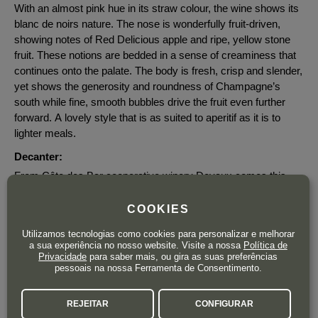
With an almost pink hue in its straw colour, the wine shows its
blanc de noirs nature. The nose is wonderfully fruit-driven,
showing notes of Red Delicious apple and ripe, yellow stone
fruit. These notions are bedded in a sense of creaminess that
continues onto the palate. The body is fresh, crisp and slender,
yet shows the generosity and roundness of Champagne’s
south while fine, smooth bubbles drive the fruit even further
forward. A lovely style that is as suited to aperitif as it is to
lighter meals.
Decanter:
From Côte des Bar cooperative winery Devaux comes this
organic, 100% Pinot Noir Champagne that's fresh and bright,
with zippy crunchy crab apple, white blossom, lemon verbena,
COOKIES
red cherry and oat biscuit characters. Tasty, frothy mousse fills
Utilizamos tecnologias como cookies para personalizar e melhorar
the mouth and ebbs away into a light bitter finish. 6g/L.
a sua experiência no nosso website. Visite a nossa
Política de
Privacidade
para saber mais, ou gira as suas preferências
James Suckling:
pessoais na nossa Ferramenta de Consentimento.
Dried lemon, green apple, walnut and white strawberry here
with salted butter, too. Crisp and bright with fine bubbles. Tangy
REJEITAR
CONFIGURAR
and vibrant finish. From organically grown grapes. Dry. Drink