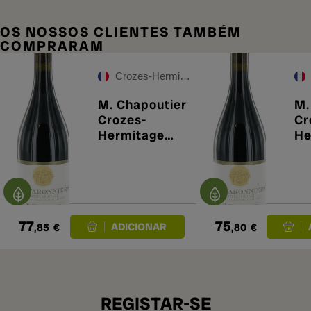
OS NOSSOS CLIENTES TAMBÉM
COMPRARAM
Crozes-Hermitage
M. Chapoutier
M.
Crozes-
Cr
Hermitage
He
Les
Le
Varonniers
Va
2022
20
77
75
,85
€
,80
€
REGISTAR-SE