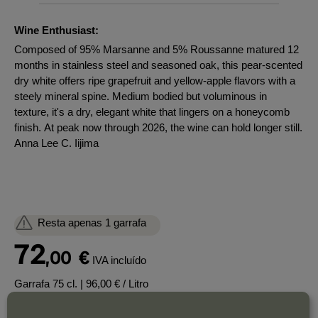
Wine Enthusiast:
Composed of 95% Marsanne and 5% Roussanne matured 12
months in stainless steel and seasoned oak, this pear-scented
dry white offers ripe grapefruit and yellow-apple flavors with a
steely mineral spine. Medium bodied but voluminous in
texture, it's a dry, elegant white that lingers on a honeycomb
finish. At peak now through 2026, the wine can hold longer still.
Anna Lee C. Iijima
Resta apenas 1 garrafa
72
,00
€
IVA incluído
Garrafa 75 cl.
| 96,00 € / Litro