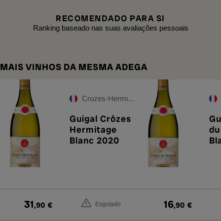
RECOMENDADO PARA SI
Ranking baseado nas suas avaliações pessoais
MAIS VINHOS DA MESMA ADEGA
Crozes-Hermitage
Guigal Crôzes
Gu
Hermitage
du
Blanc 2020
Bl
31
16
,90
€
,90
€
Esgotado