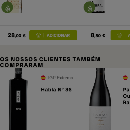
28
8
,00
€
,50
€
OS NOSSOS CLIENTES TAMBÉM
COMPRARAM
IGP Extremadura
Habla Nº 36
Pa
Qu
Ra