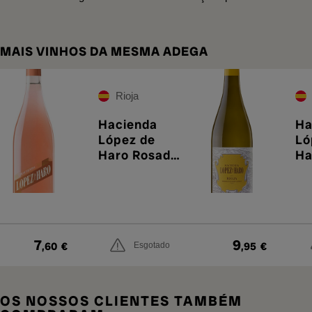
MAIS VINHOS DA MESMA ADEGA
Rioja
Hacienda
Ha
López de
Ló
Haro Rosado
Ha
2025
Ba
7
9
,60
€
,95
€
Esgotado
OS NOSSOS CLIENTES TAMBÉM