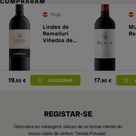
COMPRARAM
Rioja
Lindes de
Mu
Remelluri
Re
Viñedos de
Labastida
2022
19
17
,50
€
,90
€
REGISTAR-SE
Descubra as vantagens únicas de se tornar cliente do
nosso clube de vinhos "Venda Privada".