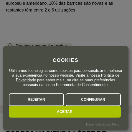
europeu e americano. 10% das barricas são novas e as
restantes têm entre 2 e 6 utilizações
Restam apenas 4 garrafas
17
,95
€
COOKIES
IVA incluído
Utilizamos tecnologias como cookies para personalizar e melhorar
Garrafa 150 cl.
| 11,97 € / Litro
a sua experiência no nosso website. Visite a nossa
Política de
Privacidade
para saber mais, ou gira as suas preferências
pessoais na nossa Ferramenta de Consentimento.
REJEITAR
CONFIGURAR
ACEITAR
A adega
Desenvolvido por Klaro!