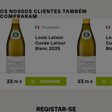
OS NOSSOS CLIENTES TAMBÉM
COMPRARAM
Bourgogne
Louis Latour
Lo
Cuvée Latour
Cu
Blanc 2025
Bl
23
23
,70
€
,70
€
REGISTAR-SE