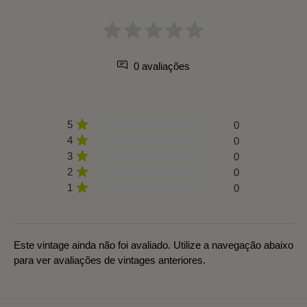
0 avaliações
5
0
4
0
3
0
2
0
1
0
Este vintage ainda não foi avaliado. Utilize a navegação abaixo
para ver avaliações de vintages anteriores.