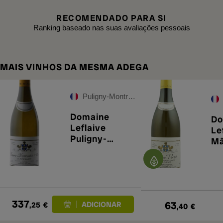
RECOMENDADO PARA SI
Ranking baseado nas suas avaliações pessoais
MAIS VINHOS DA MESMA ADEGA
Puligny-Montrachet Premier Cru
Domaine
Do
Leflaive
Le
Puligny-
Mâ
Montrachet
Le
1er Cru
20
Clavoillon
2023
337
63
,25
€
,40
€