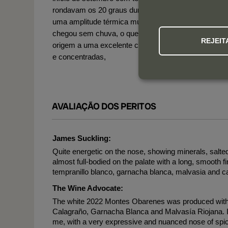
rondavam os 20 graus durante as noites, propiciara
uma amplitude térmica muito limitada. A vindima
chegou sem chuva, o que facilitou a colheita, dando
REJEIT
origem a uma excelente colheita com uvas pequena
e concentradas,
AVALIAÇÃO DOS PERITOS
James Suckling:
Quite energetic on the nose, showing minerals, salte
almost full-bodied on the palate with a long, smooth fin
tempranillo blanco, garnacha blanca, malvasia and ca
The Wine Advocate:
The white 2022 Montes Obarenes was produced with 
Calagraño, Garnacha Blanca and Malvasía Riojana. It 
me, with a very expressive and nuanced nose of spice,