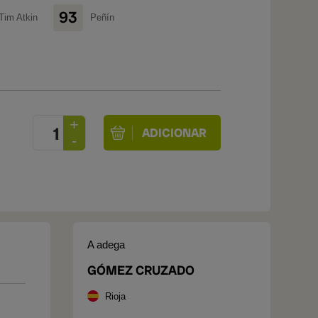
93
Tim Atkin
Peñín
A adega
GÓMEZ CRUZADO
Rioja