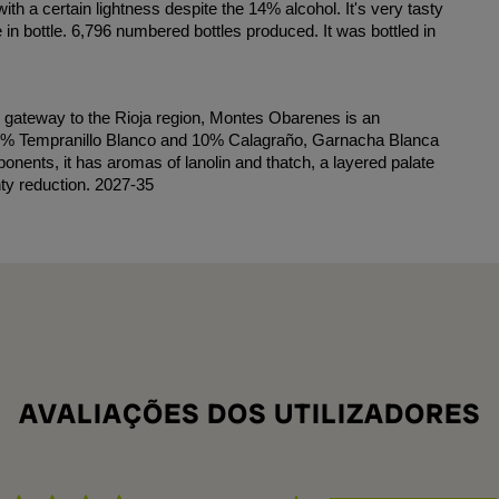
th a certain lightness despite the 14% alcohol. It's very tasty
in bottle. 6,796 numbered bottles produced. It was bottled in
e gateway to the Rioja region, Montes Obarenes is an
, 25% Tempranillo Blanco and 10% Calagraño, Garnacha Blanca
ents, it has aromas of lanolin and thatch, a layered palate
nty reduction. 2027-35
AVALIAÇÕES DOS UTILIZADORES