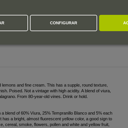
m
AR
CONFIGURAR
A
s
d lemons and fine cream. This has a supple, round texture,
ish. Poised. Not a vintage with high acidity. A blend of viura,
lagrano. From 80-year-old vines. Drink or hold.
a blend of 60% Viura, 25% Tempranillo Blanco and 5% each
has a bright, almost fluorescent yellow color, a good sign to
 cereal, smoke, flowers, pollen and white and yellow fruit,