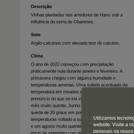
Descrição
Vinhas plantadas nos arredores de Haro, sob a
influência da serra de Obarenes.
Solo
Argilo-calcários com elevado teor de calcário.
Clima
O ano de 2022 começou com precipitação
praticamente nula durante janeiro e fevereiro. A
primavera chegou com alguma humidade e
temperaturas amenas. Uma subida acentuada da
temperatura em meados de abril viria a ser um tímid
prenúncio do que se iria viver em maio, que foi um
mês muito quente. Junho apresentou-se com uma
queda de 20 graus em poucos dias, tendo as
Utilizamos tecnolo
temperaturas voltado a subir posteriormente. Um jul
website. Visite a 
e um agosto muito quentes, sem precipitação, e um
pessoais na nossa
início de setembro com temperaturas mínimas que