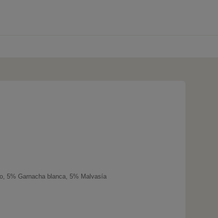
0 produtos
ño, 5% Garnacha blanca, 5% Malvasía