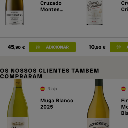
Cruzado
Cr
Montes
Cr
Obarenes
2023
45
10
,90
€
,90
€
OS NOSSOS CLIENTES TAMBÉM
COMPRARAM
Rioja
Muga Blanco
Fi
2025
Mo
Bl