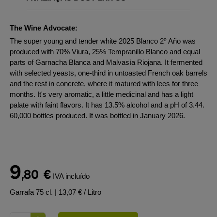
The Wine Advocate:
The super young and tender white 2025 Blanco 2º Año was
produced with 70% Viura, 25% Tempranillo Blanco and equal
parts of Garnacha Blanca and Malvasía Riojana. It fermented
with selected yeasts, one-third in untoasted French oak barrels
and the rest in concrete, where it matured with lees for three
months. It's very aromatic, a little medicinal and has a light
palate with faint flavors. It has 13.5% alcohol and a pH of 3.44.
60,000 bottles produced. It was bottled in January 2026.
9
,80
€
IVA incluído
Garrafa 75 cl.
| 13,07 € / Litro