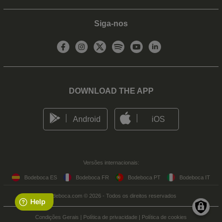
Siga-nos
DOWNLOAD THE APP
Android
iOS
Versões internacionais:
Bodeboca ES
Bodeboca FR
Bodeboca PT
Bodeboca IT
Bodeboca.com © 2026 - Todos os direitos reservados
Condições Gerais
|
Política de privacidade
|
Política de cookies