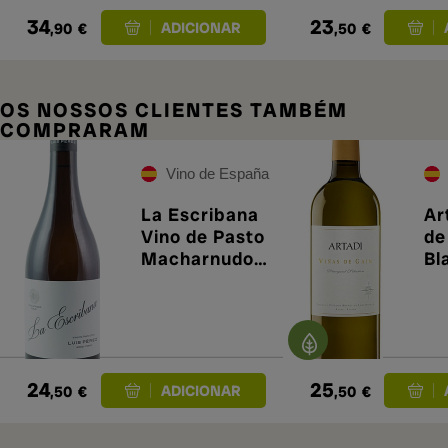
34
23
,90
€
,50
€
OS NOSSOS CLIENTES TAMBÉM
COMPRARAM
Vino de España
La Escribana
Ar
Vino de Pasto
de
Macharnudo
Bl
2024
24
25
,50
€
,50
€