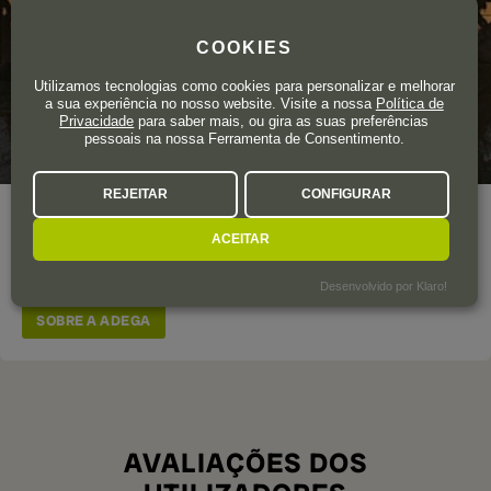
COOKIES
Utilizamos tecnologias como cookies para personalizar e melhorar
a sua experiência no nosso website. Visite a nossa
Política de
Privacidade
para saber mais, ou gira as suas preferências
pessoais na nossa Ferramenta de Consentimento.
REJEITAR
CONFIGURAR
Ramiro é um desses atores do Marco de Jerez que está a
ACEITAR
recuperar tradições esquecidas, como a de elaborar brancos
a partir da vinha e sem fortificação
Desenvolvido por Klaro!
SOBRE A ADEGA
AVALIAÇÕES DOS