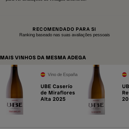
RECOMENDADO PARA SI
Ranking baseado nas suas avaliações pessoais
MAIS VINHOS DA MESMA ADEGA
Vino de España
UBE Caserío
UB
de Miraflores
Re
Alta 2025
20