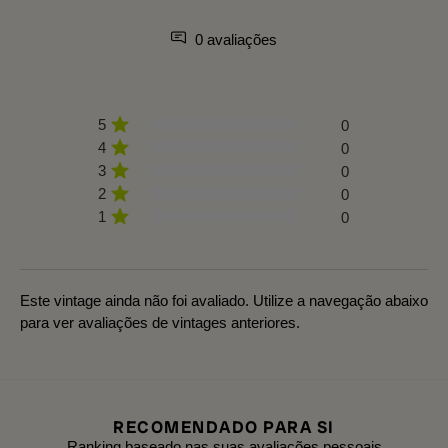
0 avaliações
5
0
4
0
3
0
2
0
1
0
Este vintage ainda não foi avaliado. Utilize a navegação abaixo
para ver avaliações de vintages anteriores.
RECOMENDADO PARA SI
Ranking baseado nas suas avaliações pessoais