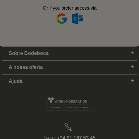
Or if you prefer access via
Sobre Bodeboca
A nossa oferta
Ajuda
+34 91 167 53 45
Geral: