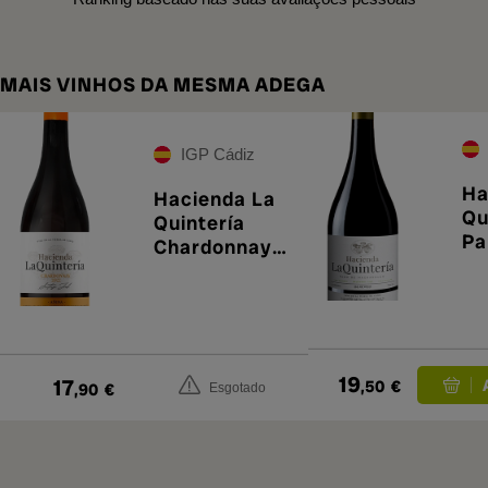
MAIS VINHOS DA MESMA ADEGA
IGP Cádiz
Ha
Hacienda La
Qu
Quintería
Pa
Chardonnay
Ma
Añina 2022
20
19
17
,50
€
,90
€
Esgotado