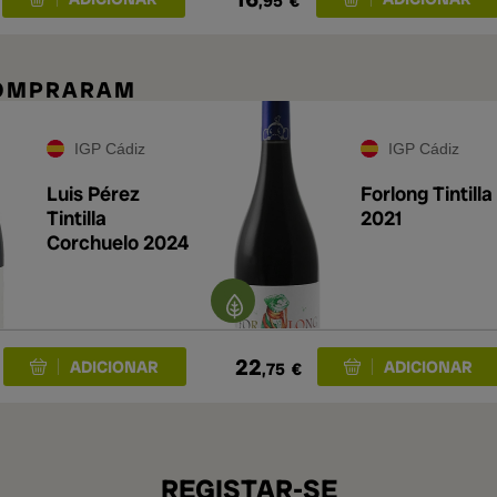
,95
€
COMPRARAM
IGP Cádiz
IGP Cádiz
Luis Pérez
Forlong Tintilla
Tintilla
2021
Corchuelo 2024
22
,75
€
REGISTAR-SE