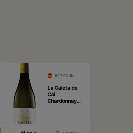
IGP Cádiz
La Caleta de
Cai
Chardonnay
2024