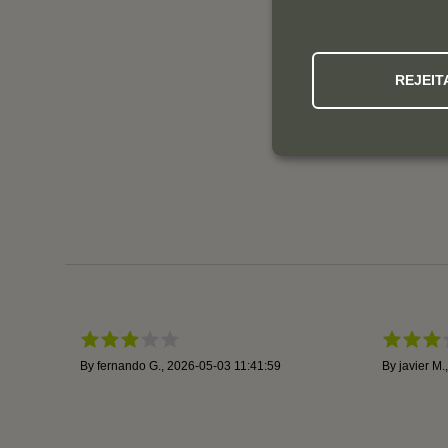
REJEIT
By
fernando G.
,
2026-05-03 11:41:59
By
javier M.