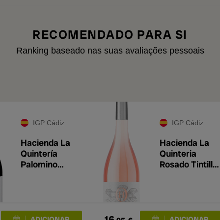
RECOMENDADO PARA SI
Ranking baseado nas suas avaliações pessoais
IGP Cádiz
IGP Cádiz
Hacienda La
Hacienda La
Quintería
Quinteria
Palomino
Rosado Tintilla
Macharnudo
2023
2020
16