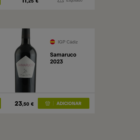
11
,25
€
Esgotado
IGP Cádiz
Samaruco
2023
23
,50
€