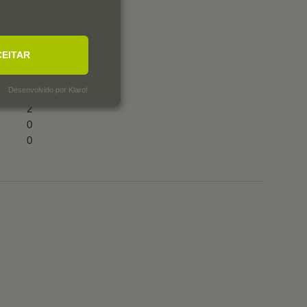
CEITAR
0
Desenvolvido por Klaro!
1
2
0
0