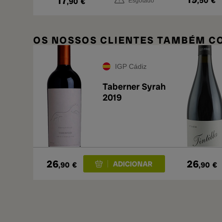
17
,50
€
,90
€
Esgotado
OS NOSSOS CLIENTES TAMBÉM 
IGP Cádiz
Taberner Syrah
2019
26
26
,90
€
,90
€