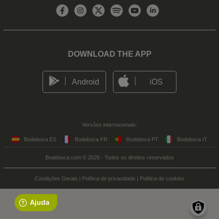
DOWNLOAD THE APP
Android
iOS
Versões internacionais:
Bodeboca ES
Bodeboca FR
Bodeboca PT
Bodeboca IT
Bodeboca.com © 2026 - Todos os direitos reservados
Condições Gerais
|
Política de privacidade
|
Política de cookies