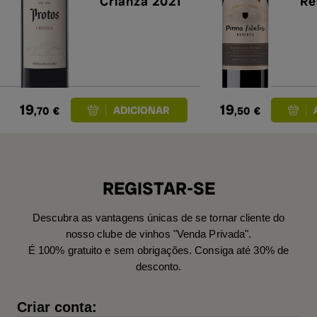
Crianza 2021
Re
19
19
,70
€
,50
€
REGISTAR-SE
Descubra as vantagens únicas de se tornar cliente do
nosso clube de vinhos "Venda Privada".
É 100% gratuito e sem obrigações. Consiga até 30% de
desconto.
Criar conta: