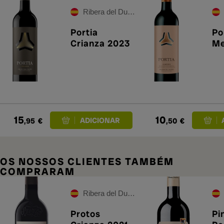
Ribera del Duero
Portia
Po
Crianza 2023
Me
15
10
,95
€
,50
€
OS NOSSOS CLIENTES TAMBÉM
COMPRARAM
Ribera del Duero
Protos
Pi