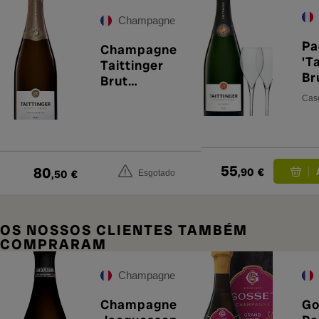
Champagne
Pa
Champagne
'T
Taittinger
Br
Brut
co
Millésimé
Caso
(x
2016
55
80
,90
€
,50
€
Esgotado
OS NOSSOS CLIENTES TAMBÉM
COMPRARAM
Champagne
Champagne
Go