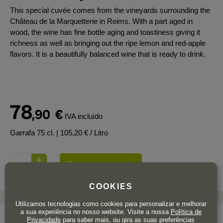
This special cuvée comes from the vineyards surrounding the
Château de la Marquetterie in Reims. With a part aged in
wood, the wine has fine bottle aging and toastiness giving it
richness as well as bringing out the ripe lemon and red-apple
flavors. It is a beautifully balanced wine that is ready to drink.
78
,90
€
IVA incluído
Garrafa 75 cl.
| 105,20 € / Litro
COOKIES
Utilizamos tecnologias como cookies para personalizar e melhorar
a sua experiência no nosso website. Visite a nossa
Política de
A adega
Privacidade
para saber mais, ou gira as suas preferências