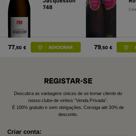
Jacquesson
Ro
748
Caix
77
79
,50
€
,50
€
REGISTAR-SE
Descubra as vantagens únicas de se tornar cliente do
nosso clube de vinhos "Venda Privada".
É 100% gratuito e sem obrigações. Consiga até 30% de
desconto.
Criar conta: