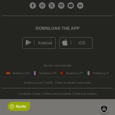
DOWNLOAD THE APP
Android
iOS
Versões internacionais:
Bodeboca ES
Bodeboca FR
Bodeboca PT
Bodeboca IT
Bodeboca.com © 2026 - Todos os direitos reservados
Condições Gerais
|
Política de privacidade
|
Política de cookies