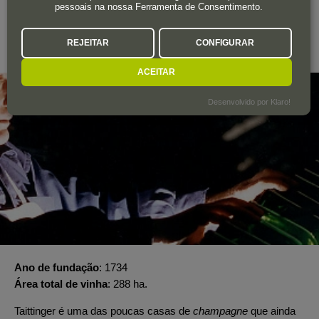
pessoais na nossa Ferramenta de Consentimento.
TAITTINGER
REJEITAR
CONFIGURAR
Champagne
ACEITAR
Desenvolvido por Klaro!
Ano de fundação
1734
Área total de vinha
288 ha.
Taittinger é uma das poucas casas de
champagne
que ainda