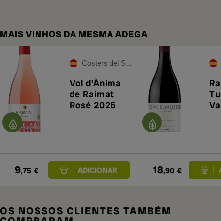
MAIS VINHOS DA MESMA ADEGA
Costers del Segre
Vol d'Ànima
Ra
de Raimat
Tu
Rosé 2025
Va
20
9
18
,75
€
,90
€
OS NOSSOS CLIENTES TAMBÉM
COMPRARAM