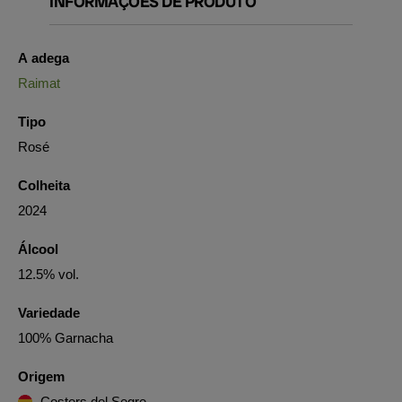
INFORMAÇÕES DE PRODUTO
A adega
Raimat
Tipo
Rosé
Colheita
2024
Álcool
12.5% vol.
Variedade
100% Garnacha
Origem
Costers del Segre