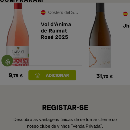
Costers del Segre
Vol d'Ànima
Jh
de Raimat
Rosé 2025
9
31
,75
€
,70
€
REGISTAR-SE
Descubra as vantagens únicas de se tornar cliente do
nosso clube de vinhos "Venda Privada".