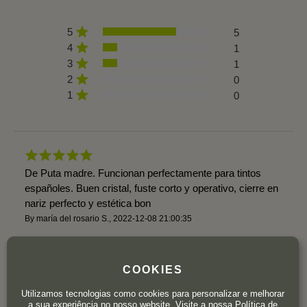
5
5
4
1
3
1
2
0
1
0
De Puta madre. Funcionan perfectamente para tintos
españoles. Buen cristal, fuste corto y operativo, cierre en
nariz perfecto y estética bon
By
maría del rosario S.
,
2022-12-08 21:00:35
By
Delta valencia A.
,
2021-12-29 20:16:23
COOKIES
Utilizamos tecnologias como cookies para personalizar e melhorar
a sua experiência no nosso website. Visite a nossa
Política de