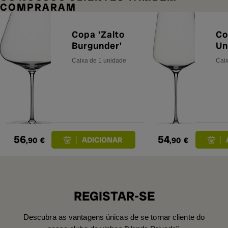
COMPRARAM
Copa 'Zalto
Co
Burgunder'
Un
Caixa de 1 unidade
Caix
56
54
,90
€
,90
€
REGISTAR-SE
Descubra as vantagens únicas de se tornar cliente do