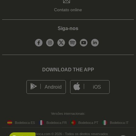
Contato online
Siga-nos
DOWNLOAD THE APP
Android
iOS
Versões internacionais:
Bodeboca ES
Bodeboca FR
Bodeboca PT
Bodeboca IT
Bodeboca.com © 2026 - Todos os direitos reservados