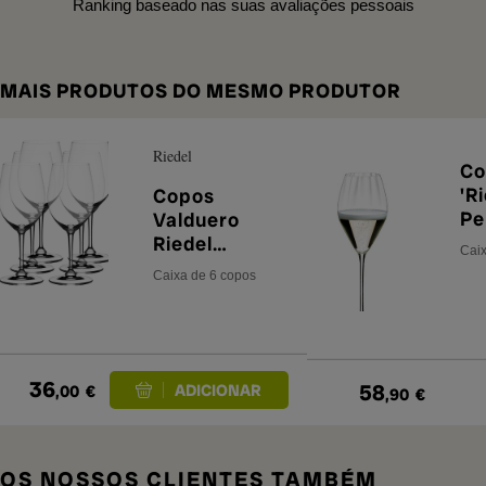
Ranking baseado nas suas avaliações pessoais
MAIS PRODUTOS DO MESMO PRODUTOR
Riedel
Co
'R
Copos
Pe
Valduero
Re
Riedel
Caix
Ch
Degustazione
Caixa de 6 copos
(x
(conjunto de
es
6)
36
58
,00
€
,90
€
OS NOSSOS CLIENTES TAMBÉM