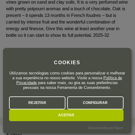
vines grown on sand and clay soils. It is a very perfumed wine
with pretty potpourri aromas and a touch of chocolate. Oak is
present – it spends 13 months in French foudres – but is
carried by intense fruit and the wonderful combination of
energy and finesse. Give this wine at least another year in
bottle so it can start to show its full potential. 2025-32
COOKIES
36
,50
€
IVA incluído
Utilizamos tecnologias como cookies para personalizar e melhorar
a sua experiência no nosso website. Visite a nossa
Política de
Garrafa 75 cl.
| 48,67 € / Litro
Privacidade
para saber mais, ou gira as suas preferências
pessoais na nossa Ferramenta de Consentimento.
REJEITAR
CONFIGURAR
ACEITAR
Desenvolvido por Klaro!
A adega