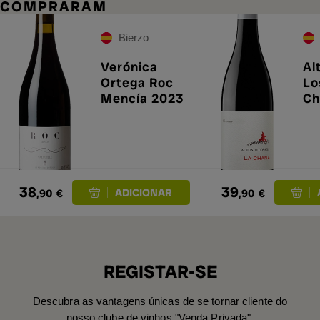
COMPRARAM
Bierzo
Verónica
Al
Ortega Roc
Lo
Mencía 2023
Ch
38
39
,90
€
,90
€
REGISTAR-SE
Descubra as vantagens únicas de se tornar cliente do
nosso clube de vinhos "Venda Privada".