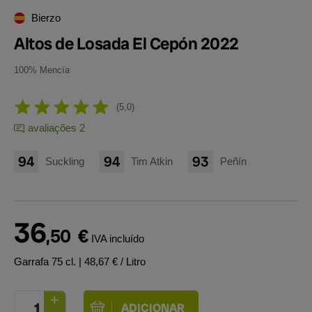
Bierzo
Altos de Losada El Cepón 2022
100% Mencía
5,0
avaliações 2
94
94
93
Suckling
Tim Atkin
Peñín
36
,50
€
IVA incluído
Garrafa 75 cl.
| 48,67 € / Litro