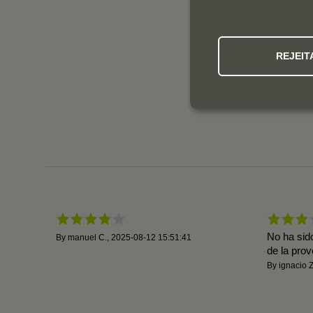
REJEIT
No ha sid
By
manuel C.
,
2025-08-12 15:51:41
de la pro
By
ignacio Z