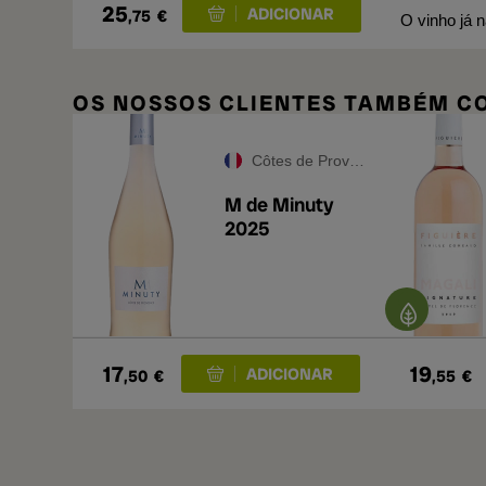
25
,75
€
O vinho já 
OS NOSSOS CLIENTES TAMBÉM 
Côtes de Provence
M de Minuty
2025
17
19
,50
€
,55
€