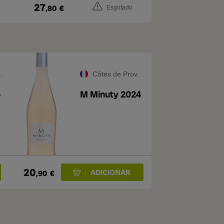
27
,80
€
Esgotado
Côtes de Provence
o
M Minuty 2024
20
,90
€