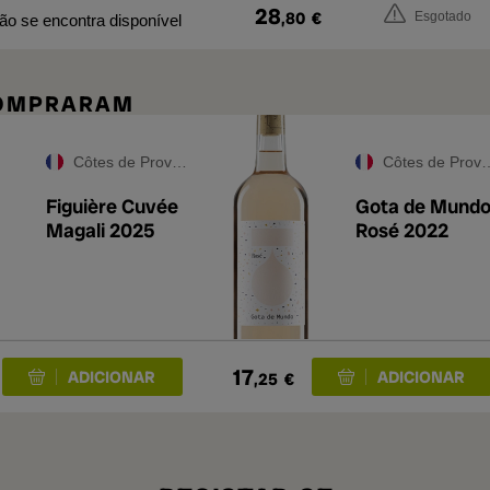
28
,80
€
Esgotado
não se encontra disponível
COMPRARAM
Côtes de Provence
Côtes de Provence
Figuière Cuvée
Gota de Mund
Magali 2025
Rosé 2022
17
,25
€