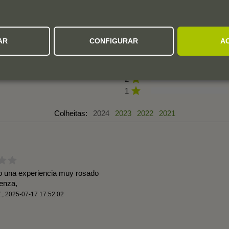
AVALIAÇÕES DOS UTILIZADORES
AR
CONFIGURAR
A
3,5
5
4
3
2 avaliações
2
1
Colheitas:
2024
2023
2022
2021
o una experiencia muy rosado
venza,
.
,
2025-07-17 17:52:02