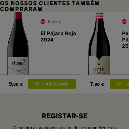
OS NOSSOS CLIENTES TAMBÉM
COMPRARAM
Bierzo
El Pájaro Rojo
Pe
2024
Pi
20
9
7
,50
€
,90
€
REGISTAR-SE
Descubra as vantagens únicas de se tornar cliente do