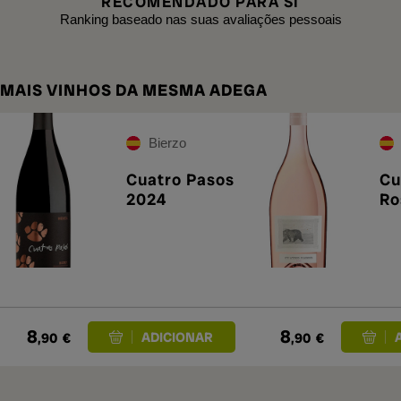
RECOMENDADO PARA SI
Ranking baseado nas suas avaliações pessoais
MAIS VINHOS DA MESMA ADEGA
Bierzo
Cuatro Pasos
Cu
2024
Ro
8
8
,90
€
,90
€