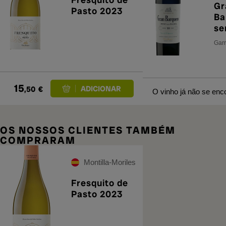
Gr
Pasto 2023
Ba
se
'S
Garr
Pr
20
15
,50
€
O vinho já não se enco
OS NOSSOS CLIENTES TAMBÉM
COMPRARAM
Montilla-Moriles
Fresquito de
Pasto 2023