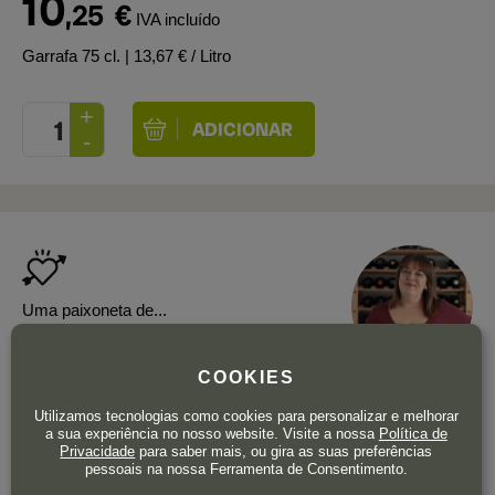
10
,25
€
IVA incluído
Garrafa 75 cl.
| 13,67 € / Litro
Uma paixoneta de...
RAQUEL CUENCA
COOKIES
CONTEÚDO
Utilizamos tecnologias como cookies para personalizar e melhorar
a sua experiência no nosso website. Visite a nossa
Política de
Não se deixe enganar pelo diminutivo do seu
Privacidade
para saber mais, ou gira as suas preferências
nome. Aqui temos um vinho branco, que
pessoais na nossa Ferramenta de Consentimento.
lembra um jovem elegante, capaz de