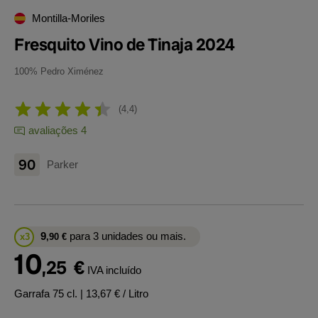
Montilla-Moriles
Fresquito Vino de Tinaja 2024
100% Pedro Ximénez
4,4
avaliações 4
90
Parker
9
para 3 unidades ou mais.
x3
,90
€
10
,25
€
IVA incluído
Garrafa 75 cl.
| 13,67 € / Litro